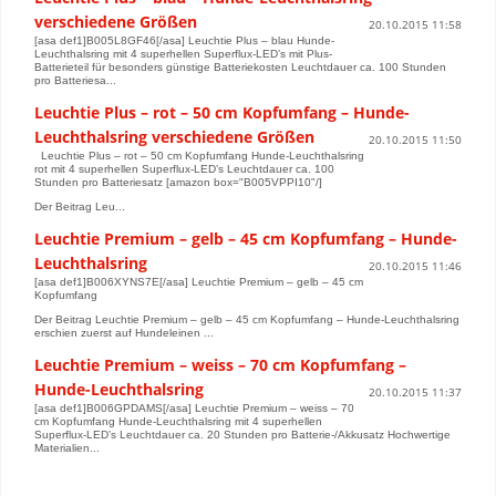
verschiedene Größen
20.10.2015 11:58
[asa def1]B005L8GF46[/asa] Leuchtie Plus – blau Hunde-
Leuchthalsring mit 4 superhellen Superflux-LED’s mit Plus-
Batterieteil für besonders günstige Batteriekosten Leuchtdauer ca. 100 Stunden
pro Batteriesa...
Leuchtie Plus – rot – 50 cm Kopfumfang – Hunde-
Leuchthalsring verschiedene Größen
20.10.2015 11:50
Leuchtie Plus – rot – 50 cm Kopfumfang Hunde-Leuchthalsring
rot mit 4 superhellen Superflux-LED’s Leuchtdauer ca. 100
Stunden pro Batteriesatz [amazon box="B005VPPI10"/]
Der Beitrag Leu...
Leuchtie Premium – gelb – 45 cm Kopfumfang – Hunde-
Leuchthalsring
20.10.2015 11:46
[asa def1]B006XYNS7E[/asa] Leuchtie Premium – gelb – 45 cm
Kopfumfang
Der Beitrag Leuchtie Premium – gelb – 45 cm Kopfumfang – Hunde-Leuchthalsring
erschien zuerst auf Hundeleinen ...
Leuchtie Premium – weiss – 70 cm Kopfumfang –
Hunde-Leuchthalsring
20.10.2015 11:37
[asa def1]B006GPDAMS[/asa] Leuchtie Premium – weiss – 70
cm Kopfumfang Hunde-Leuchthalsring mit 4 superhellen
Superflux-LED’s Leuchtdauer ca. 20 Stunden pro Batterie-/Akkusatz Hochwertige
Materialien...