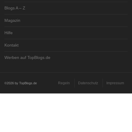
Blogs A – Z
Magazin
Hilfe
Kontakt
Werben auf TopBlogs.de
Regeln
Datenschutz
Impressum
©2026 by TopBlogs.de