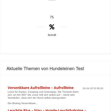
75
Schnitt
Aktuelle Themen von Hundeleinen Test
Versenkbare Aufrollleine – Aufrollleine
26.04.2018 08:26
Leine für Garten, Camping und Unterwegs. Die Trommel dreht
sich um frei 360° Die Leine rollt sich selbst auf – damit wird
Vermieden, dass sich der Hund selbst strangunliert.
Der Beitrag Versenkbare...
Leuchtie Plus – blau – Hunde-Leuchthalsring –