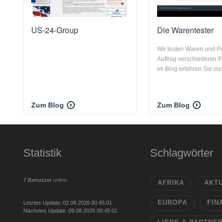
US-24-Group
Die Warentester
Wir testen Waren und P
Auftrag verschiedener P
im Blog erfahren Sie das 
Zum Blog
Zum Blog
Statistik
Schlagwörter
7 Benutzer
online
AFRIKA
AKT
EUROPA
FIN
Letztes Update: 02.08.2026 00:45:01
Nächstes Update: 09.08.2026 00:45:01