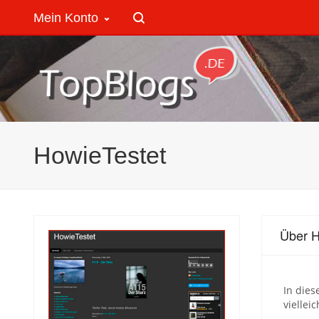
Mein Konto
HowieTestet
Über H
In dies
viellei