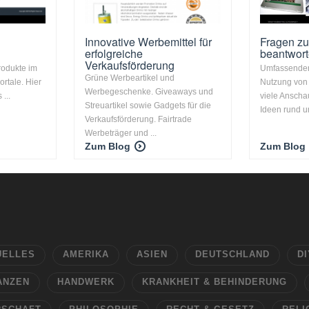
Innovative Werbemittel für
Fragen z
erfolgreiche
beantwort
Verkaufsförderung
rodukte im
Umfassender
Grüne Werbeartikel und
ortale. Hier
Nutzung von
Werbegeschenke. Giveaways und
...
viele Ansch
Streuartikel sowie Gadgets für die
Ideen rund um
Verkaufsförderung. Fairtrade
Werbeträger und ...
Zum Blog
Zum Blog
UELLES
AMERIKA
ASIEN
DEUTSCHLAND
DI
ANZEN
HANDWERK
KRANKHEIT & BEHINDERUNG