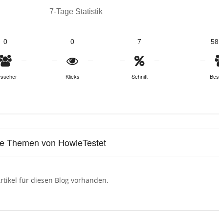
7-Tage Statistik
0
0
7
58
sucher
Klicks
Schnitt
Bes
le Themen von HowieTestet
rtikel für diesen Blog vorhanden.