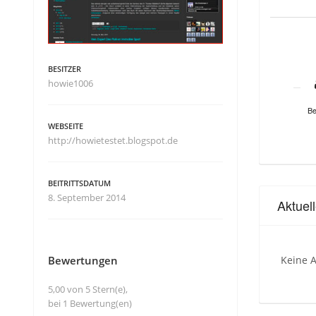
BESITZER
howie1006
Be
WEBSEITE
http://howietestet.blogspot.de
BEITRITTSDATUM
8. September 2014
Aktuel
Bewertungen
Keine A
5,00 von 5 Stern(e),
bei 1 Bewertung(en)