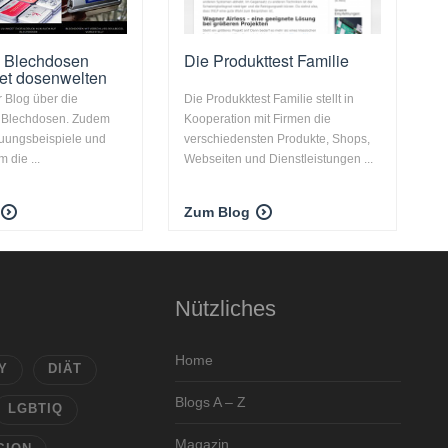
u Blechdosen
Die Produkttest Familie
et dosenwelten
 Blog über die
Die Produkktest Familie stellt in
 Blechdosen. Zudem
Kooperation mit Firmen die
auungsbeispiele und
verschiedensten Produkte, Shops,
 die ...
Webseiten und Dienstleistungen ...
Zum Blog
Nützliches
Home
Y
DIÄT
Blogs A – Z
LGBTIQ
Magazin