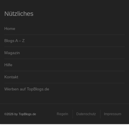
Nützliches
Home
Blogs A – Z
Magazin
Hilfe
Kontakt
Werben auf TopBlogs.de
Regeln
Datenschutz
Impressum
©2026 by TopBlogs.de