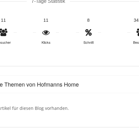
7-Tage Statistik
11
11
8
34
sucher
Klicks
Schnitt
Bes
lle Themen von Hofmanns Home
rtikel für diesen Blog vorhanden.