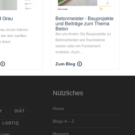
d Grau
Betonmeister - Bauprojekte
und Beiträge zum Thema
Beton
u ist ein Interior-
Bei uns finden Sie Bauprojekte zu
 der den sanften
Betonarbeiten wie Randsteine
feiert.
setzen oder ein Fundament
erstellen. Auch ...
Zum Blog
Nützliches
Home
Y
DIÄT
Blogs A – Z
LGBTIQ
Magazin