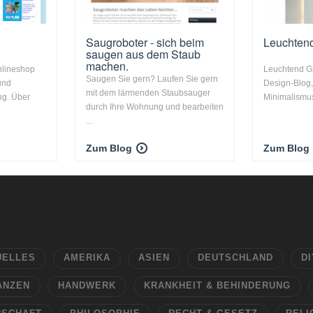
Saugroboter - sich beim
Leuchten
saugen aus dem Staub
machen.
nlineshop
Leuchtend Gra
Saugen Sie gern? Laufen Sie gern
und
Design-Blog,
mit dem lärmenden Staubsauger
ng. Über
Minimalismus 
durch Ihre Wohnung und bearbeiten
...
Zum Blog
Zum Blog
UELLES
AMERIKA
ASIEN
DEUTSCHLAND
DI
ANZEN
HANDWERK
KRANKHEIT & BEHINDERUNG