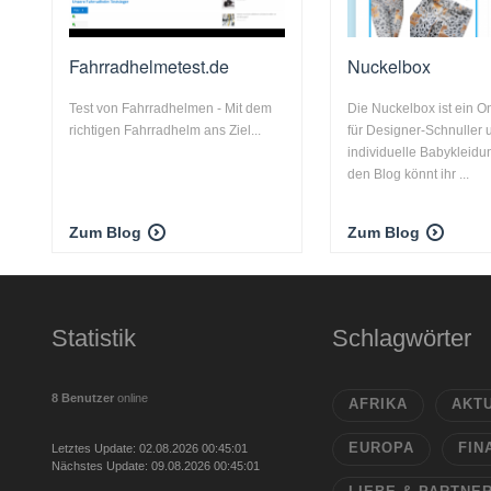
Fahrradhelmetest.de
Nuckelbox
Test von Fahrradhelmen - Mit dem
Die Nuckelbox ist ein O
richtigen Fahrradhelm ans Ziel...
für Designer-Schnuller 
individuelle Babykleidu
den Blog könnt ihr ...
Zum Blog
Zum Blog
Statistik
Schlagwörter
8 Benutzer
online
AFRIKA
AKT
EUROPA
FIN
Letztes Update: 02.08.2026 00:45:01
Nächstes Update: 09.08.2026 00:45:01