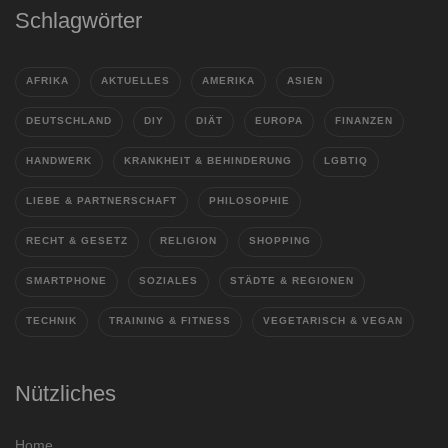
Schlagwörter
AFRIKA
AKTUELLES
AMERIKA
ASIEN
DEUTSCHLAND
DIY
DIÄT
EUROPA
FINANZEN
HANDWERK
KRANKHEIT & BEHINDERUNG
LGBTIQ
LIEBE & PARTNERSCHAFT
PHILOSOPHIE
RECHT & GESETZ
RELIGION
SHOPPING
SMARTPHONE
SOZIALES
STÄDTE & REGIONEN
TECHNIK
TRAINING & FITNESS
VEGETARISCH & VEGAN
Nützliches
Home