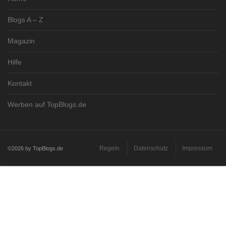
Blogs A – Z
Magazin
Hilfe
Kontakt
Werben auf TopBlogs.de
Regeln
Datenschutz
Impressum
©2026 by TopBlogs.de