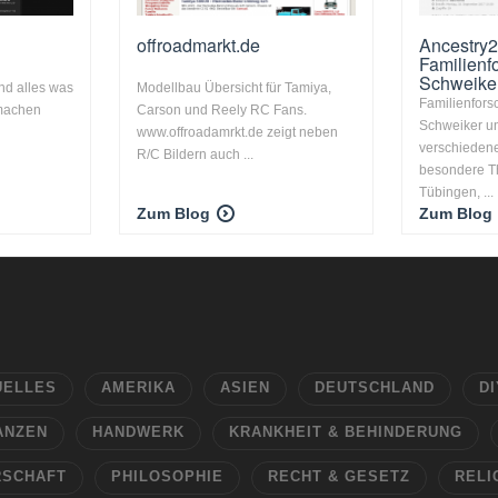
offroadmarkt.de
Ancestry2
Familien
Schweike
und alles was
Modellbau Übersicht für Tamiya,
Familienfors
 machen
Carson und Reely RC Fans.
Schweiker un
www.offroadamrkt.de zeigt neben
verschieden
R/C Bildern auch ...
besondere T
Tübingen, ...
Zum Blog
Zum Blog
UELLES
AMERIKA
ASIEN
DEUTSCHLAND
DI
ANZEN
HANDWERK
KRANKHEIT & BEHINDERUNG
RSCHAFT
PHILOSOPHIE
RECHT & GESETZ
RELI