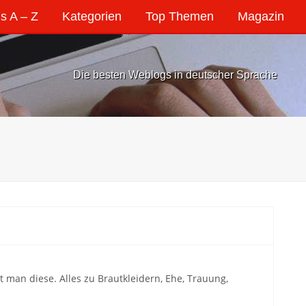
s A – Z
Kategorien
Top Themen
Magazin
Die besten Weblogs in deutscher Sprache
 man diese. Alles zu Brautkleidern, Ehe, Trauung,