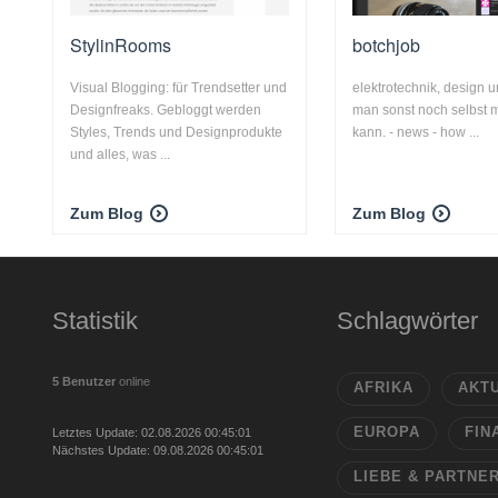
StylinRooms
botchjob
Visual Blogging: für Trendsetter und
elektrotechnik, design 
Designfreaks. Gebloggt werden
man sonst noch selbst
Styles, Trends und Designprodukte
kann. - news - how ...
und alles, was ...
Zum Blog
Zum Blog
Statistik
Schlagwörter
5 Benutzer
online
AFRIKA
AKT
EUROPA
FIN
Letztes Update: 02.08.2026 00:45:01
Nächstes Update: 09.08.2026 00:45:01
LIEBE & PARTNE