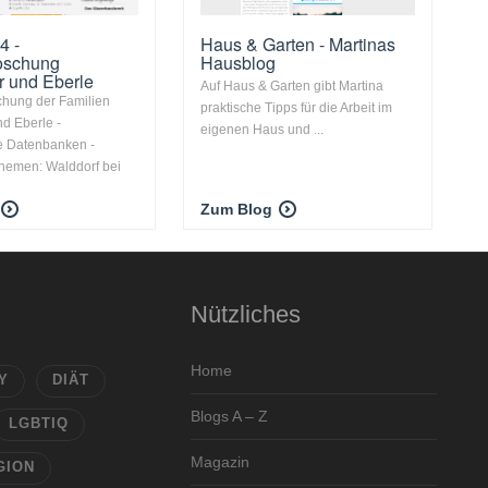
4 -
Haus & Garten - Martinas
foschung
Hausblog
r und Eberle
Auf Haus & Garten gibt Martina
chung der Familien
praktische Tipps für die Arbeit im
d Eberle -
eigenen Haus und ...
e Datenbanken -
hemen: Walddorf bei
Zum Blog
Nützliches
Home
Y
DIÄT
Blogs A – Z
LGBTIQ
Magazin
GION