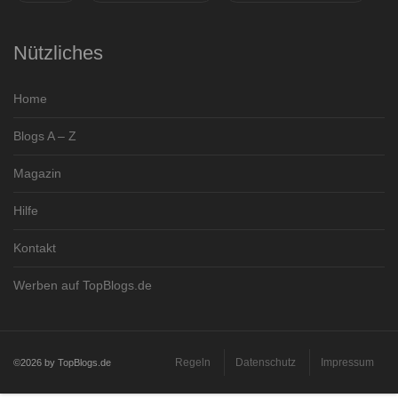
Nützliches
Home
Blogs A – Z
Magazin
Hilfe
Kontakt
Werben auf TopBlogs.de
Regeln
Datenschutz
Impressum
©2026 by TopBlogs.de