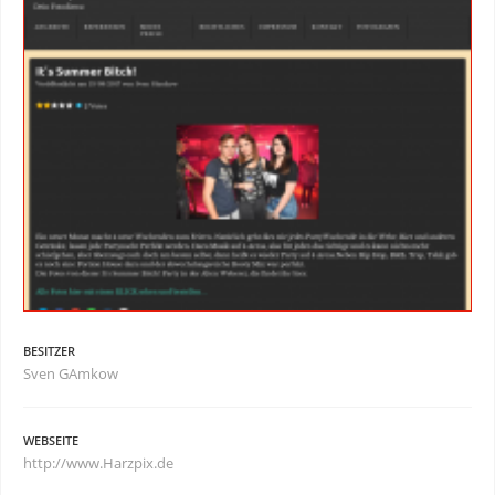
BESITZER
Sven GAmkow
WEBSEITE
http://www.Harzpix.de