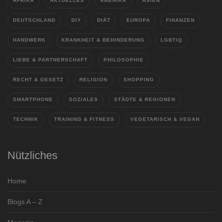
AFRIKA
AKTUELLES
AMERIKA
ASIEN
DEUTSCHLAND
DIY
DIÄT
EUROPA
FINANZEN
HANDWERK
KRANKHEIT & BEHINDERUNG
LGBTIQ
LIEBE & PARTNERSCHAFT
PHILOSOPHIE
RECHT & GESETZ
RELIGION
SHOPPING
SMARTPHONE
SOZIALES
STÄDTE & REGIONEN
TECHNIK
TRAINING & FITNESS
VEGETARISCH & VEGAN
Nützliches
Home
Blogs A – Z