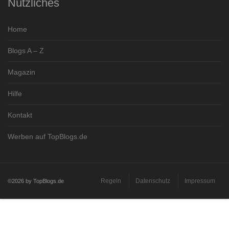
Nützliches
Home
Blogs A – Z
Magazin
Hilfe
Kontakt
Werben auf TopBlogs.de
Regeln
Datenschutz
Impressum
©2026 by TopBlogs.de