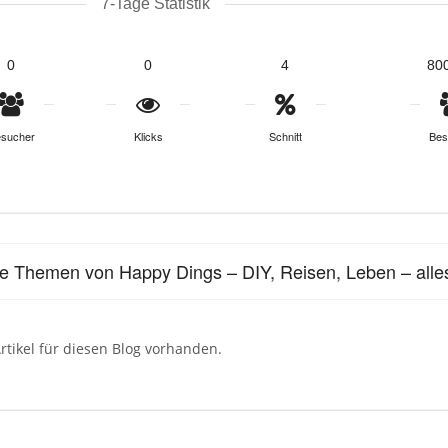
7-Tage Statistik
0
0
4
80
sucher
Klicks
Schnitt
Bes
le Themen von Happy Dings – DIY, Reisen, Leben – alles
rtikel für diesen Blog vorhanden.