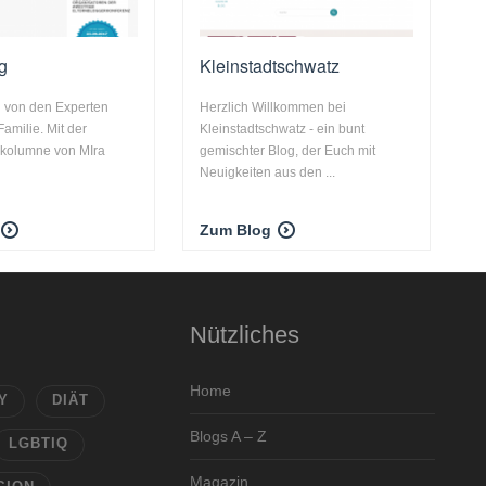
g
Kleinstadtschwatz
 von den Experten
Herzlich Willkommen bei
amilie. Mit der
Kleinstadtschwatz - ein bunt
kolumne von MIra
gemischter Blog, der Euch mit
Neuigkeiten aus den ...
Zum Blog
Nützliches
Home
Y
DIÄT
Blogs A – Z
LGBTIQ
Magazin