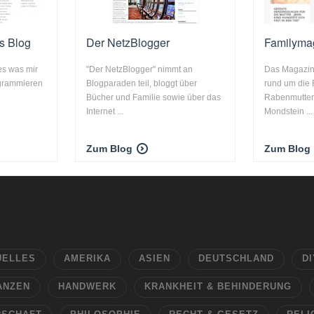
s Blog
Der NetzBlogger
Familyma
es was mir
"Der NetzBlogger" nimmt an
Das Magazin
ogrammieren
Blogparaden teil, bloggt über
rund um die F
Bücher und Familie sowie über das
Rabenmutter
Internet ...
Mondstein ...
Zum Blog
Zum Blog
UELLES
AMERIKA
ASIEN
DEUTSCHLAND
DI
ANZEN
HANDWERK
KRANKHEIT & BEHINDERUNG