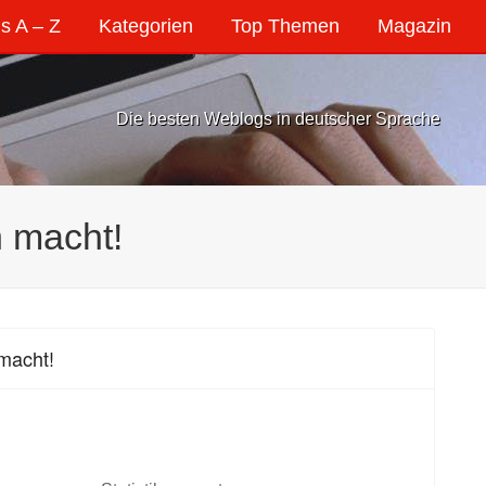
s A – Z
Kategorien
Top Themen
Magazin
Die besten Weblogs in deutscher Sprache
h macht!
 macht!