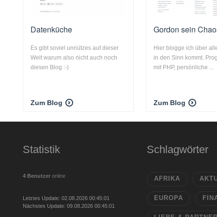
Datenküche
Gordon sein Chao
Es gibt soviel unnützes auf dieser
Hier blogge ich über all
Welt warum also nicht auch noch
in den Sinn kommt. Pr
diesen Blog :-)
mit PHP, persönliche ...
Zum Blog
Zum Blog
Statistik
Schlagwörter
4 Benutzer
online
AFRIKA
AKT
EUROPA
FIN
Letztes Update: 02.08.2026 00:45:01
Nächstes Update: 09.08.2026 00:45:01