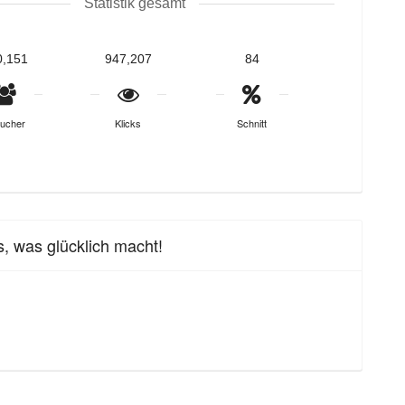
Statistik gesamt
0,151
947,207
84
ucher
Klicks
Schnitt
, was glücklich macht!