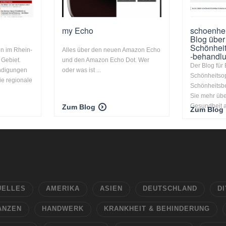
my Echo
schoenhei
Blog über
Schönheit
n im Rhein-
Alles über den neuen Amazon Echo
-behandl
Gebiet.
und den Amazon Echo Dot. Wer
Der Blog für 
ndigungen
oder was ist ...
Schönheitso
ie regionale
Schönheitsb
Sie mehr üb
Gesundheit au
Zum Blog
Zum Blog
UELLES
AMERIKA
ASIEN
DEUTSCHLAND
DI
ANZEN
HANDWERK
KRANKHEIT & BEHINDERUNG