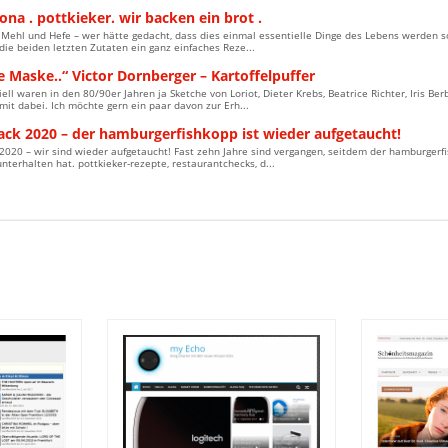
ona . pottkieker. wir backen ein brot .
 Mehl und Hefe – wer hätte gedacht, dass dies einmal essentielle Dinge des Lebens werden 
die beiden letzten Zutaten ein ganz einfaches Reze...
 Maske..“ Victor Dornberger – Kartoffelpuffer
ell waren in den 80/90er Jahren ja Sketche von Loriot, Dieter Krebs, Beatrice Richter, Iris Be
mit dabei. Ich möchte gern ein paar davon zur Erh...
ck 2020 – der hamburgerfishkopp ist wieder aufgetaucht!
20 – wir sind wieder aufgetaucht! Fast zehn Jahre sind vergangen, seitdem der hamburgerfi
terhalten hat. pottkieker-rezepte, restaurantchecks, d...