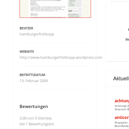
BESITZER
hamburgerfishkopp
Be
WEBSEITE
http://www.hamburgerfishkopp.wordpress.com
BEITRITTSDATUM
Aktuel
13. Februar 2009
achtung
Bewertungen
Achtung! 
diversen B
anticor
5,00 von 5 Stern(e),
Klopapier.
bei 1 Bewertung(en)
Bramfelde