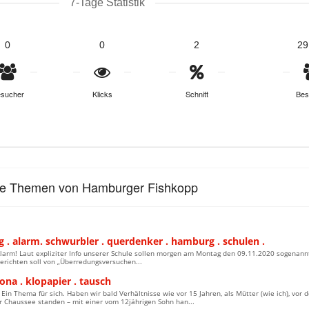
7-Tage Statistik
0
0
2
29
sucher
Klicks
Schnitt
Bes
le Themen von Hamburger Fishkopp
 . alarm. schwurbler . querdenker . hamburg . schulen .
Alarm! Laut expliziter Info unserer Schule sollen morgen am Montag den 09.11.2020 sogenan
erichten soll von „Überredungsversuchen...
ona . klopapier . tausch
 Ein Thema für sich. Haben wir bald Verhältnisse wie vor 15 Jahren, als Mütter (wie ich), 
r Chaussee standen – mit einer vom 12jährigen Sohn han...