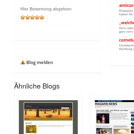
anticor
Hier Bewertung abgeben:
Klopapier,
haben für 
„welche
Ganz spezi
ganz vorn 
comeba
Comeback20
Hamburg un
Blog melden
Ähnliche Blogs