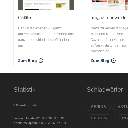
Ostlife
magazin-news.de
Den Osten erleben - 2 ganz
News zu Veranstaltunge
unterschiedliche Frauen ziehen aus
Main und Rhein-Neckar 
ganz unterschiedlichen Gründen
Dazu gehören Vorankü
aus ...
zu Veranstaltungen sow
Nachrichten
Zum Blog
Zum Blog
Statistik
Schlagwörter
2 Benutzer
online
AFRIKA
AKT
EUROPA
FIN
Letztes Update: 02.08.2026 00:45:01
Nächstes Update: 09.08.2026 00:45:01