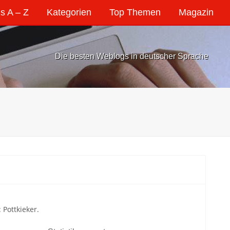
s A – Z
Kategorien
Top Themen
Magazin
Die besten Weblogs in deutscher Sprache
Pottkieker.