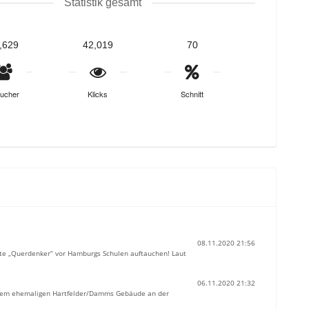
Statistik gesamt
,629
42,019
70
ucher
Klicks
Schnitt
08.11.2020 21:56
nte „Querdenker“ vor Hamburgs Schulen auftauchen! Laut
06.11.2020 21:32
vor dem ehemaligen Hartfelder/Damms Gebäude an der