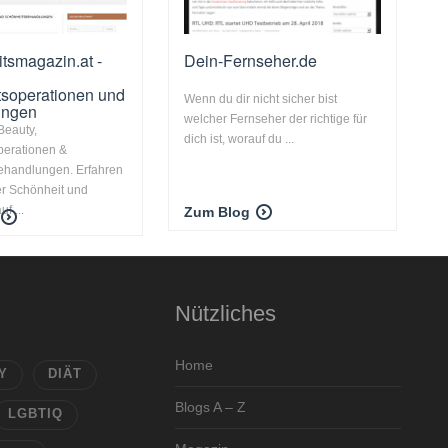
tsmagazin.at -
Dein-Fernseher.de
soperationen und
Wenn du dir nicht sicher bist
ungen
welcher Fernseher der richtige für
Beauty,
dich ist, worauf du ...
perationen &
ehandlungen. Erfahren
er Schönheit und
f ...
Zum Blog
Nützliches
Home
Y
DIÄT
Blogs A – Z
LGBTIQ