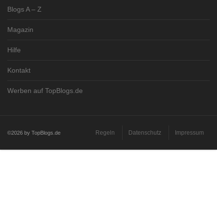
Blogs A – Z
Magazin
Hilfe
Kontakt
Werben auf TopBlogs.de
Regeln
Datenschutz
Impressum
©2026 by TopBlogs.de