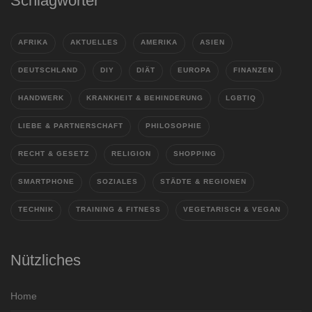
Schlagwörter
AFRIKA
AKTUELLES
AMERIKA
ASIEN
DEUTSCHLAND
DIY
DIÄT
EUROPA
FINANZEN
HANDWERK
KRANKHEIT & BEHINDERUNG
LGBTIQ
LIEBE & PARTNERSCHAFT
PHILOSOPHIE
RECHT & GESETZ
RELIGION
SHOPPING
SMARTPHONE
SOZIALES
STÄDTE & REGIONEN
TECHNIK
TRAINING & FITNESS
VEGETARISCH & VEGAN
Nützliches
Home