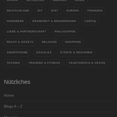
AFRIKA
AKTUELLES
AMERIKA
ASIEN
DEUTSCHLAND
DIY
DIÄT
EUROPA
FINANZEN
HANDWERK
KRANKHEIT & BEHINDERUNG
LGBTIQ
LIEBE & PARTNERSCHAFT
PHILOSOPHIE
RECHT & GESETZ
RELIGION
SHOPPING
SMARTPHONE
SOZIALES
STÄDTE & REGIONEN
TECHNIK
TRAINING & FITNESS
VEGETARISCH & VEGAN
Nützliches
Home
Blogs A – Z