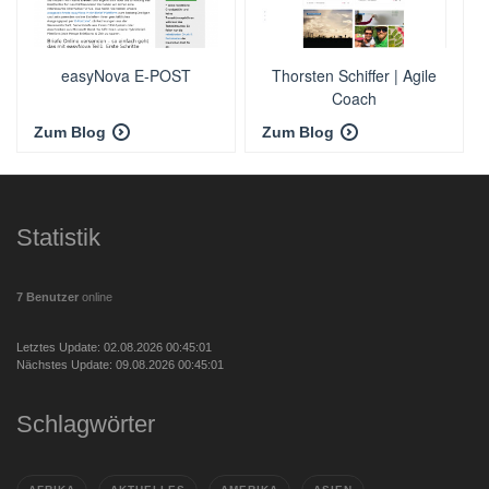
easyNova E-POST
Thorsten Schiffer | Agile
Coach
Zum Blog
Zum Blog
Statistik
7 Benutzer
online
Letztes Update: 02.08.2026 00:45:01
Nächstes Update: 09.08.2026 00:45:01
Schlagwörter