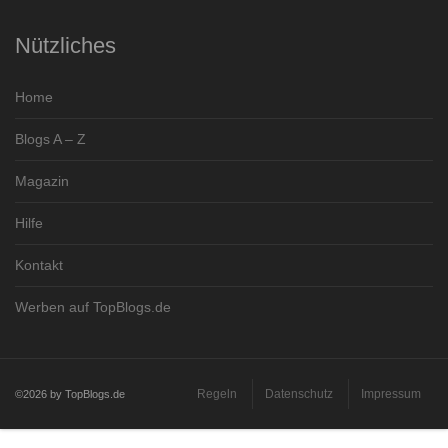
Nützliches
Home
Blogs A – Z
Magazin
Hilfe
Kontakt
Werben auf TopBlogs.de
Regeln
Datenschutz
Impressum
©2026 by TopBlogs.de