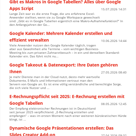
Gibt es Makros in Google Tabellen? Alles über Google
Apps Script
15.07.2026 14:31
Lange Zeit war es die erste Frage, die uns erfahrene Excel-
Anwender stellten, wenn sie zu Google Workspace gewechselt
sind: „Gibt es in Google Tabellen eigentlich eine Makro-Aufnahmefunktion?“ In
den Anfangsjahren der Go...
Google Kalender: Mehrere Kalender erstellen und
effizient verwalten
10.06.2026 14:44
Viele Anwender nutzen den Google Kalender täglich, tragen
aber aus Gewohnheit alle Termine – vom wichtigen Business-
Meeting bis zum privaten Zahnarztbesuch – in ein und denselben Standard-
Kalender ein. Das führt nicht nu...
Google Takeout & Datenexport: Ihre Daten gehören
Ihnen
27.05.2026 08:40
Je mehr Dienste man in der Cloud nutzt, desto mehr wertvolle
Dokumente, E-Mails und Informationen vertraut man den
Servern von Google an. Es ist eine völlig verständliche und berechtigte Sorge,
die sich viele Nutzer und ...
E-Rechnungspflicht seit 2025: E-Rechnung erstellen mit
Google Tabellen
08.05.2026 12:45
Der Empfang elektronischer Rechnungen ist in Deutschland
seit Januar 2025 verpflichtend. „E-Rechnung erstellen und
empfangen“ – was im ersten Moment nach einer weiteren bürokratischen Hürde
klingt, ist ...
Dynamische Google Präsentationen erstellen: Das
Slides Creator Add-on
27.04.2026 09:32