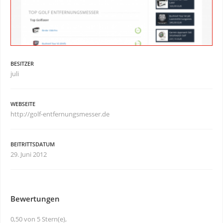
BESITZER
juli
WEBSEITE
http://golf-entfernungsmesser.de
BEITRITTSDATUM
29. Juni 2012
Bewertungen
0,50 von 5 Stern(e),