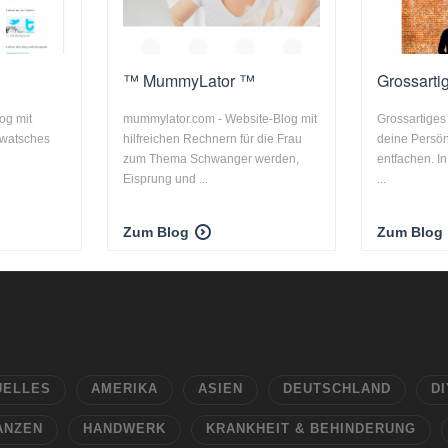
™ MummyLator ™
Grossarti
og mit
mummylator.com - Website-Blog mit
Grossartiges
Swatsches
hilfreichen Rechnern für die Frau
deine Persönl
zum Thema Schwanger werden,
entfachen. I
Eisprung und ...
...
Zum Blog
Zum Blog
UELLES
AMERIKA
ASIEN
DEUTSCHLAND
DI
ANZEN
HANDWERK
KRANKHEIT & BEHINDERUNG