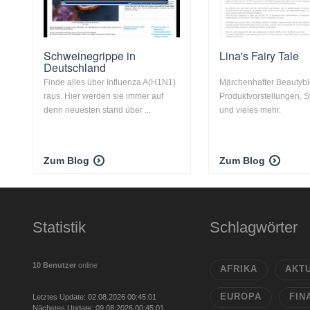
Schweinegrippe in
Lina's Fairy Tale
Deutschland
Finde alles über Influenza A(H1N1)
Märchenhafter Beautybl
raus. Hier werden sie immer auf
Produktvorstellungen, 
denn neuesten stand über ...
und vieles mehr.
Zum Blog
Zum Blog
Statistik
Schlagwörter
10 Benutzer
online
AFRIKA
AKT
EUROPA
FIN
Letztes Update: 02.08.2026 00:45:01
Nächstes Update: 09.08.2026 00:45:01