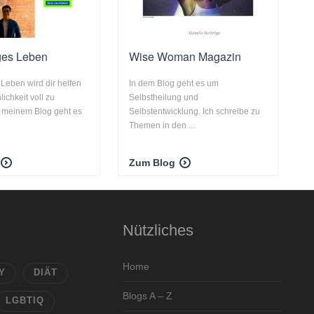
ges Leben
Wise Woman Magazin
 Leben wird dir helfen
In dem Blog geht es um
ichkeit voll zu
Selbstheilung und
n meinem Blog geht es
Selbstentwicklung. Ich schreibe zu
Themen in den ...
Zum Blog
Nützliches
Home
Y
DIÄT
Blogs A – Z
LGBTIQ