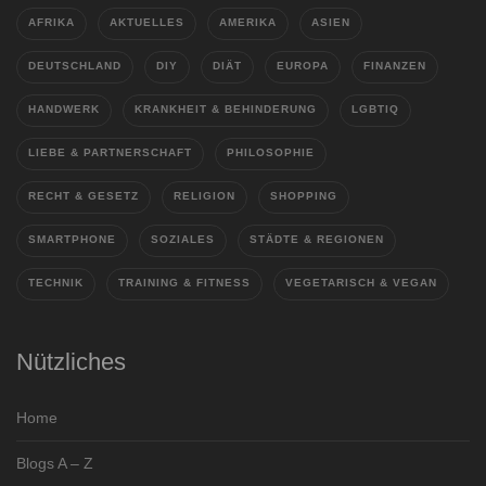
AFRIKA
AKTUELLES
AMERIKA
ASIEN
DEUTSCHLAND
DIY
DIÄT
EUROPA
FINANZEN
HANDWERK
KRANKHEIT & BEHINDERUNG
LGBTIQ
LIEBE & PARTNERSCHAFT
PHILOSOPHIE
RECHT & GESETZ
RELIGION
SHOPPING
SMARTPHONE
SOZIALES
STÄDTE & REGIONEN
TECHNIK
TRAINING & FITNESS
VEGETARISCH & VEGAN
Nützliches
Home
Blogs A – Z