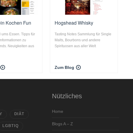
in Kochen Fun
Hogshead Whisky
 ums Essen. Tipps für
Tasting Notes Sammlung für Single
Informationen zu
Malts, Bourbons und andere
ends. Neuigkeiten aus
Spirituosen aus aller Welt
Zum Blog
Nützliches
Home
Y
DIÄT
Blogs A – Z
LGBTIQ