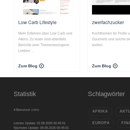
Low Carb Lifestyle
zweifachzucker
Mehr Erfahren über Low Carb und
Kochthemen für Profis 
Atkins. Zu lesen sind ebenfalls
Gourmets und solche di
Berichte üner Themenbezogene
wollen.
Lektüre ...
Zum Blog
Zum Blog
Statistik
Schlagwörter
4 Benutzer
online
AFRIKA
AKT
EUROPA
FIN
Letztes Update: 02.08.2026 00:45:01
Nächstes Update: 09.08.2026 00:45:01