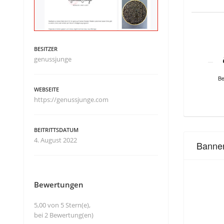
BESITZER
genussjunge
Be
WEBSEITE
https://genussjunge.com
BEITRITTSDATUM
4. August 2022
Banne
Bewertungen
5,00 von 5 Stern(e),
bei 2 Bewertung(en)