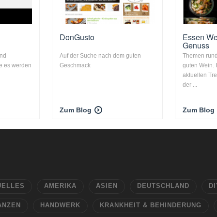
DonGusto
Essen We
Genuss
und
Auf der Suche nach dem guten
Themen rund
e es werden
Geschmack
guten Wein. 
aktuellen Tr
der ...
Zum Blog
Zum Blog
UELLES
AMERIKA
ASIEN
DEUTSCHLAND
DI
ANZEN
HANDWERK
KRANKHEIT & BEHINDERUNG