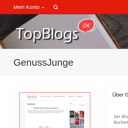
Mein Konto
GenussJunge
Über 
Der Bl
Buchem