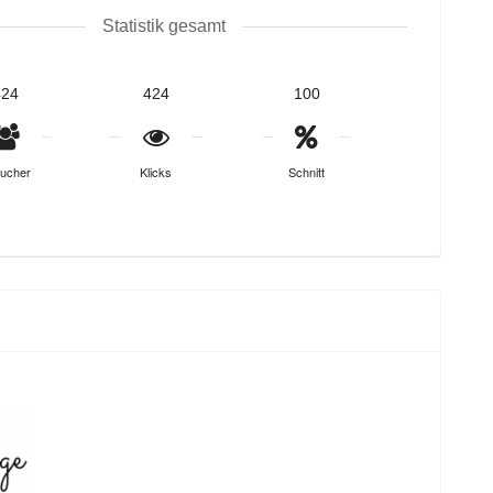
Statistik gesamt
424
424
100
ucher
Klicks
Schnitt