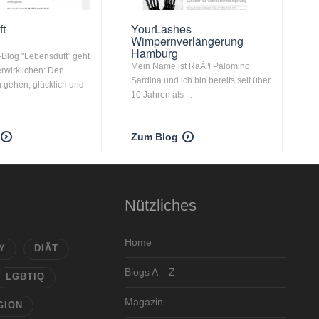
ft
YourLashes
Wimpernverlängerung
Hamburg
Blog "Lebensduft" geht
Mein Name ist RaÃºl Palomino
rwirklichen: Den
Sardina und ich bin bereits seit über
 gehen, glücklich und
10 Jahren als ...
Zum Blog
Nützliches
Home
Y
DIÄT
Blogs A – Z
LGBTIQ
Magazin
GION