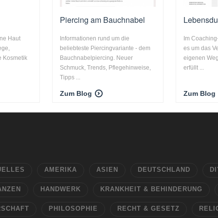
Piercing am Bauchnabel
Lebensdu
ine Haut
Informationen rund um die
Im Coaching-
ege,
beliebteste Piercingvariante - dem
es um das Ve
ve Kosmetik
Bauchnabelpiercing. Neuer
eigenen Weg
Schmuck, Trends, Pflegehinweise,
erfüllt ...
Tipps ...
Zum Blog
Zum Blog
UELLES
AMERIKA
ASIEN
DEUTSCHLAND
DI
ANZEN
HANDWERK
KRANKHEIT & BEHINDERUNG
RSCHAFT
PHILOSOPHIE
RECHT & GESETZ
RELI