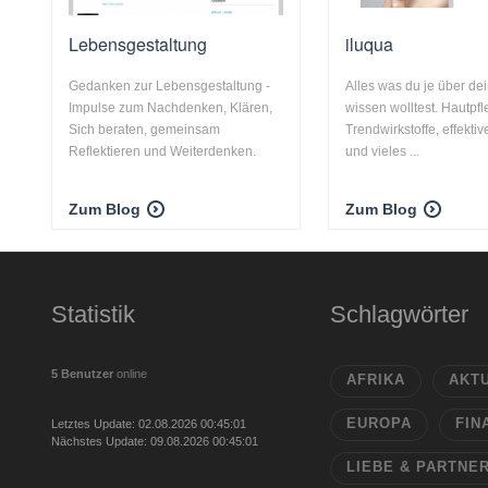
Lebensgestaltung
iluqua
Gedanken zur Lebensgestaltung -
Alles was du je über de
Impulse zum Nachdenken, Klären,
wissen wolltest. Hautpfl
Sich beraten, gemeinsam
Trendwirkstoffe, effekti
Reflektieren und Weiterdenken.
und vieles ...
Zum Blog
Zum Blog
Statistik
Schlagwörter
5 Benutzer
online
AFRIKA
AKT
EUROPA
FIN
Letztes Update: 02.08.2026 00:45:01
Nächstes Update: 09.08.2026 00:45:01
LIEBE & PARTNE