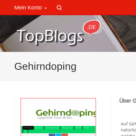
Mein Konto
Gehirndoping
Über G
Auf Ge
natürli
welche 