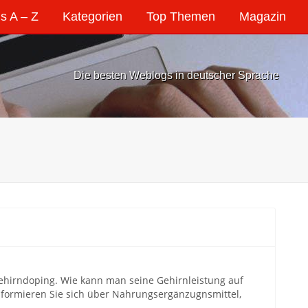
s A – Z
Kategorien
Top Themen
Magazin
Die besten Weblogs in deutscher Sprache
ehirndoping. Wie kann man seine Gehirnleistung auf
Informieren Sie sich über Nahrungsergänzugnsmittel,