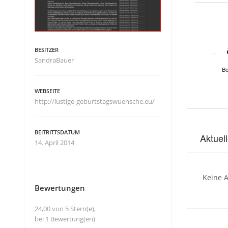
BESITZER
SandraBauer
Be
WEBSEITE
http://lustige-geburtstagswuensche.eu/
BEITRITTSDATUM
Aktuel
14. April 2014
Keine A
Bewertungen
24,00 von 5 Stern(e),
bei 1 Bewertung(en)