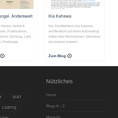
ngel. Anderswelt
Kia Kahawa
i Herbst, Herbst &
Die Schriftstellerin Kia Kahawa
onäre, Postmoderne,
veröffentlicht auf ihrem Autorenblog
rne, Dichtung, Lyrik,
Artikel über Buchmessen, Interviews
k, Poetologie,
mit anderen Autoren ...
.
Zum Blog
Nützliches
Home
Y
DIÄT
Blogs A – Z
LGBTIQ
Magazin