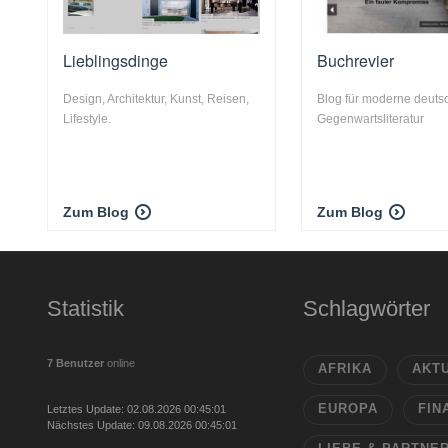
Lieblingsdinge
Buchrevier
Design, Architektur, Kunst, Reisen,
Blog für moderne deuts
Lifestyle.
Gegenwartsliteratur
Zum Blog
Zum Blog
Statistik
Schlagwörter
7 Benutzer
online
AFRIKA
AKT
EUROPA
FIN
Letztes Update: 02.08.2026 00:45:01
Nächstes Update: 09.08.2026 00:45:01