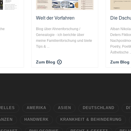
Welt der Vorfahren
Die Dschu
che
Blog über Ahnenforschung /
Alban Nikola
Genealogie - ich berichte über
Deters Fikti
meine Familienforschung und biete
Nachpostmode
Tips & ...
Poetry, Poeti
Ästhetische ..
Zum Blog
Zum Blog
UELLES
AMERIKA
ASIEN
DEUTSCHLAND
DI
ANZEN
HANDWERK
KRANKHEIT & BEHINDERUNG