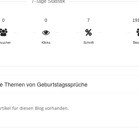
7-Tage Statistik
0
0
7
19
sucher
Klicks
Schnitt
Bes
le Themen von Geburtstagssprüche
rtikel für diesen Blog vorhanden.