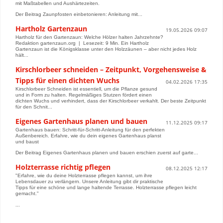
mit Maßtabellen und Aushärtezeiten.
Der Beitrag Zaunpfosten einbetonieren: Anleitung mit...
Hartholz Gartenzaun
19.05.2026 09:07
Hartholz für den Gartenzaun: Welche Hölzer halten Jahrzehnte?
Redaktion gartenzaun.org | Lesezeit: 9 Min. Ein Hartholz
Gartenzaun ist die Königsklasse unter den Holzzäunen – aber nicht jedes Holz
hält...
Kirschlorbeer schneiden – Zeitpunkt, Vorgehensweise &
Tipps für einen dichten Wuchs
04.02.2026 17:35
Kirschlorbeer Schneiden ist essentiell, um die Pflanze gesund
und in Form zu halten. Regelmäßiges Stutzen fördert einen
dichten Wuchs und verhindert, dass der Kirschlorbeer verkahlt. Der beste Zeitpunkt
für den Schnit...
Eigenes Gartenhaus planen und bauen
11.12.2025 09:17
Gartenhaus bauen: Schritt-für-Schritt-Anleitung für den perfekten
Außenbereich. Erfahre, wie du dein eigenes Gartenhaus planst
und baust
Der Beitrag Eigenes Gartenhaus planen und bauen erschien zuerst auf garte...
Holzterrasse richtig pflegen
08.12.2025 12:17
"Erfahre, wie du deine Holzterrasse pflegen kannst, um ihre
Lebensdauer zu verlängern. Unsere Anleitung gibt dir praktische
Tipps für eine schöne und lange haltende Terrasse. Holzterrasse pflegen leicht
gemacht."
...