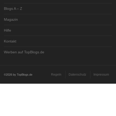
Blogs A – Z
Magazin
Hilfe
Kontakt
Werben auf TopBlogs.de
Regeln
Datenschutz
Impressum
©2026 by TopBlogs.de