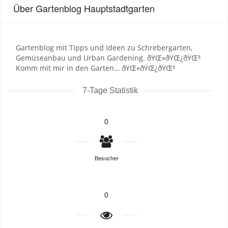
Über Gartenblog Hauptstadtgarten
Gartenblog mit Tipps und Ideen zu Schrebergarten,
Gemüseanbau und Urban Gardening. ðŸŒ»ðŸŒ¿ðŸŒ³
Komm mit mir in den Garten… ðŸŒ»ðŸŒ¿ðŸŒ³
7-Tage Statistik
0
Besucher
0