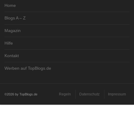
Home
Blogs A – Z
Magazin
Hilfe
Kontakt
Werben auf TopBlogs.de
Regeln
Datenschutz
Impressum
©2026 by TopBlogs.de