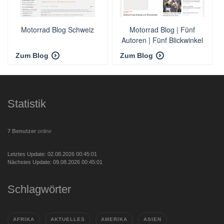
Motorrad Blog Schweiz
Motorrad Blog | Fünf
Autoren | Fünf Blickwinkel
| Eine Leidenschaft: Das
Zum Blog
Zum Blog
Motorrad
Statistik
7 Benutzer
online
Letztes Update: 02.08.2026 00:45:01
Nächstes Update: 09.08.2026 00:45:01
Schlagwörter
AFRIKA
AKTUELLES
AMERIKA
ASIEN