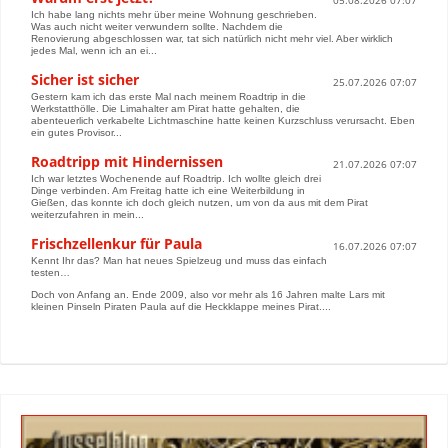
05.08.2026 07:07
Ich habe lang nichts mehr über meine Wohnung geschrieben.
Was auch nicht weiter verwundern sollte. Nachdem die
Renovierung abgeschlossen war, tat sich natürlich nicht mehr viel. Aber wirklich
jedes Mal, wenn ich an ei...
Sicher ist sicher
25.07.2026 07:07
Gestern kam ich das erste Mal nach meinem Roadtrip in die
Werkstatthölle. Die Limahalter am Pirat hatte gehalten, die
abenteuerlich verkabelte Lichtmaschine hatte keinen Kurzschluss verursacht. Eben
ein gutes Provisor...
Roadtripp mit Hindernissen
21.07.2026 07:07
Ich war letztes Wochenende auf Roadtrip. Ich wollte gleich drei
Dinge verbinden. Am Freitag hatte ich eine Weiterbildung in
Gießen, das konnte ich doch gleich nutzen, um von da aus mit dem Pirat
weiterzufahren in mein...
Frischzellenkur für Paula
16.07.2026 07:07
Kennt Ihr das? Man hat neues Spielzeug und muss das einfach
testen…
Doch von Anfang an. Ende 2009, also vor mehr als 16 Jahren malte Lars mit
kleinen Pinseln Piraten Paula auf die Heckklappe meines Pirat....