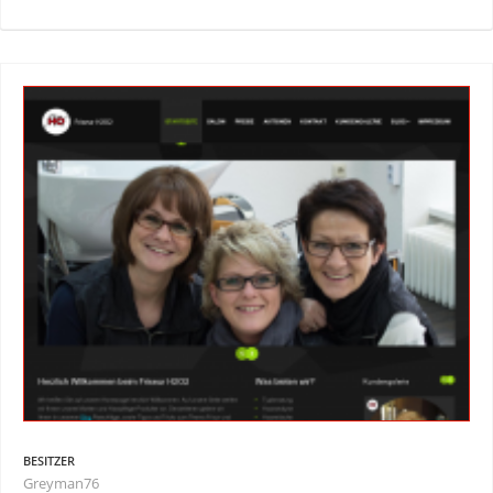
BESITZER
Greyman76