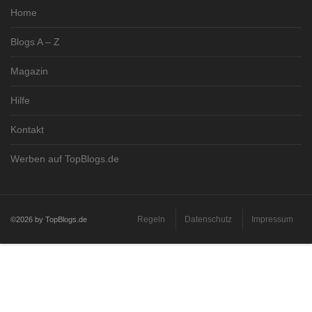
Home
Blogs A – Z
Magazin
Hilfe
Kontakt
Werben auf TopBlogs.de
Regeln
Datenschutz
Impressum
©2026 by TopBlogs.de