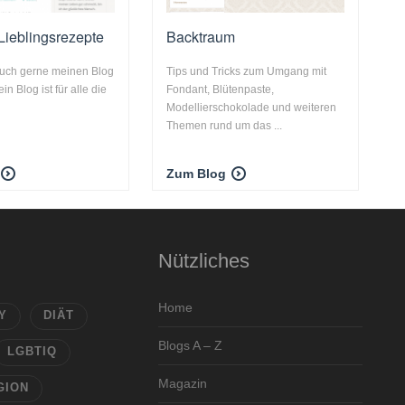
 Lieblingsrezepte
Backtraum
Euch gerne meinen Blog
Tips und Tricks zum Umgang mit
in Blog ist für alle die
Fondant, Blütenpaste,
Modellierschokolade und weiteren
Themen rund um das ...
Zum Blog
Nützliches
Home
Y
DIÄT
Blogs A – Z
LGBTIQ
Magazin
GION