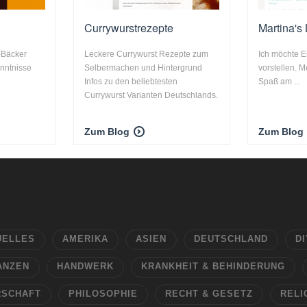
Currywurstrezepte
Martina's
Bäcker
Leckere Currywurst Rezepte zum
Ich möchte 
nntnisse
Selbermachen und Hintergrund
vorstellen. Me
Infos zu den beliebtesten
Spaß am ...
Currywurst Varianten Deutschlands.
Zum Blog
Zum Blog
UELLES
AMERIKA
ASIEN
DEUTSCHLAND
DI
ANZEN
HANDWERK
KRANKHEIT & BEHINDERUNG
RSCHAFT
PHILOSOPHIE
RECHT & GESETZ
RELI