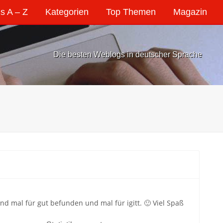
s A – Z
Kategorien
Top Themen
Magazin
Die besten Weblogs in deutscher Sprache
d mal für gut befunden und mal für igitt. 🙂 Viel Spaß