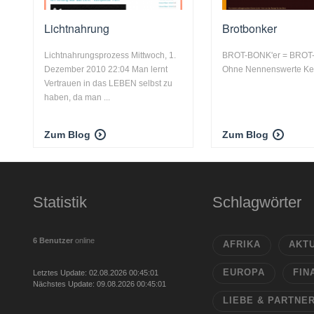
Lichtnahrung
Brotbonker
Lichtnahrungsprozess Mittwoch, 1.
BROT-BONK'er = BROT-
Dezember 2010 22:04 Man lernt
Ohne Nennenswerte Ke
Vertrauen in das LEBEN selbst zu
haben, da man ...
Zum Blog
Zum Blog
Statistik
Schlagwörter
6 Benutzer
online
AFRIKA
AKT
EUROPA
FIN
Letztes Update: 02.08.2026 00:45:01
Nächstes Update: 09.08.2026 00:45:01
LIEBE & PARTNE