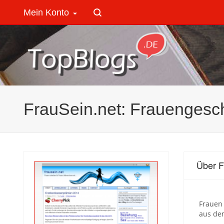
Mein Konto
FrauSein.net: Frauengesc
Über F
Frauen 
aus dem