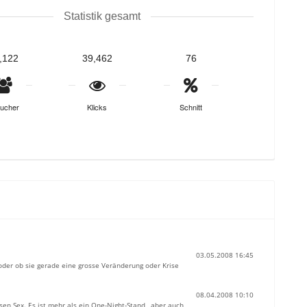
Statistik gesamt
,122
39,462
76
ucher
Klicks
Schnitt
03.05.2008 16:45
oder ob sie gerade eine grosse Veränderung oder Krise
08.04.2008 10:10
sen Sex. Es ist mehr als ein One-Night-Stand, aber auch