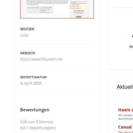
BESITZER
Leila
Be
WEBSEITE
http://www.frausein.net
BEITRITTSDATUM
4. April 2008
Aktuel
Bewertungen
Haare a
Am neuen H
durchmacht
0,00 von 5 Stern(e),
Casual
bei 1 Bewertung(en)
Der neue B