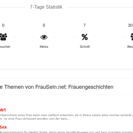
7-Tage Statistik
0
0
7
30
sucher
Klicks
Schnitt
Bes
le Themen von FrauSein.net: Frauengeschichten
b!!
aarschnitt einer Frau kann man vielfach erkennen, ob in Ihrem Leben alles normal verläuft 
. Ist eine Frau verlassen worden, von der best...
 Sex
eziehungstrend Du bleibst Single, gehst keine Verpflichtungen ein und hast trotzdem grandio