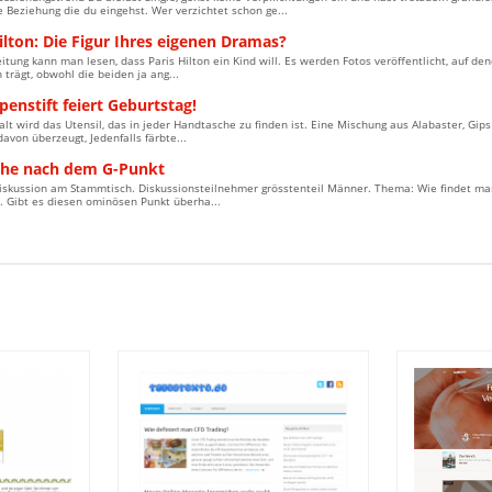
e Beziehung die du eingehst. Wer verzichtet schon ge...
ilton: Die Figur Ihres eigenen Dramas?
eitung kann man lesen, dass Paris Hilton ein Kind will. Es werden Fotos veröffentlicht, auf de
trägt, obwohl die beiden ja ang...
penstift feiert Geburtstag!
alt wird das Utensil, das in jeder Handtasche zu finden ist. Eine Mischung aus Alabaster, Gips u
avon überzeugt, Jedenfalls färbte...
che nach dem G-Punkt
iskussion am Stammtisch. Diskussionsteilnehmer grösstenteil Männer. Thema: Wie findet man
. Gibt es diesen ominösen Punkt überha...