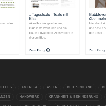
:: Tagestexte - Texte mit
Babbleven
Biss.
über mei
e und alles
Aktuelles Weltgeschehen,
Hier dreht si
kurioseste Webfunde und ein
und das Lebe
Hauch Privatleben. Alles vereint in
den Leser ...
diesem Blog.
Zum Blog
Zum Blog
UELLES
AMERIKA
ASIEN
DEUTSCHLAND
DI
ANZEN
HANDWERK
KRANKHEIT & BEHINDERUNG