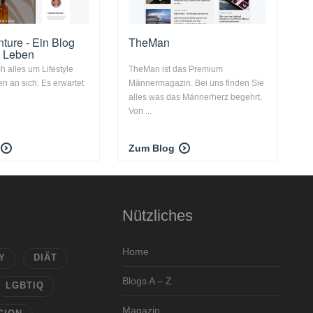
ture - Ein Blog
TheMan
n Leben
ch alles um Lifestyle
TheMan ist das Premium
n an sich. Es erwartet
Männermagazin. Bei uns finden Sie
alles was das Männerherz begehrt.
Von ...
Zum Blog
Nützliches
Home
Y
DIÄT
Blogs A – Z
LGBTIQ
Magazin