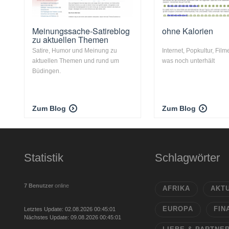
Meinungssache-Satireblog
ohne Kalorien
zu aktuellen Themen
Satire, Humor und Meinung zu
Internet, Popkultur, Film
aktuellen Themen und rund um
was noch unterhält
Büdingen.
Zum Blog
Zum Blog
Statistik
Schlagwörter
7 Benutzer
online
AFRIKA
AKT
EUROPA
FIN
Letztes Update: 02.08.2026 00:45:01
Nächstes Update: 09.08.2026 00:45:01