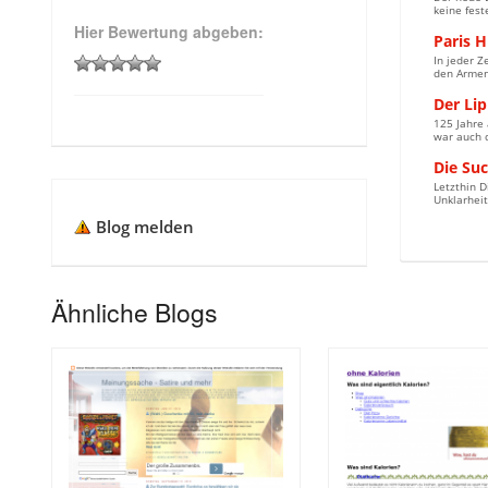
keine fest
Hier Bewertung abgeben:
Paris H
In jeder Z
den Armen 
Der Lip
125 Jahre 
war auch d
Die Su
Letzthin D
Unklarheit
Blog melden
Ähnliche Blogs