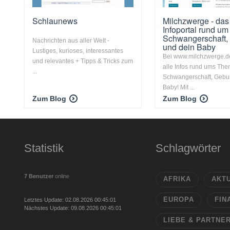
Schlaunews
Milchzwerge - das
Infoportal rund um
Schwangerschaft,
Nachrichten aus aller Welt -
und dein Baby
Lustiges, kurioses, interessantes
Bei www.milchzwerge.de
und relevantes + Tipps & Tricks zum
alle Infos rund ums Th
...
Schwangerschaft, Gebur
Baby! Mit ...
Zum Blog
Zum Blog
Statistik
Schlagwörter
7 Benutzer
online
AFRIKA
AKT
EUROPA
FIN
Letztes Update: 02.08.2026 00:45:01
Nächstes Update: 09.08.2026 00:45:01
LIEBE & PARTNE