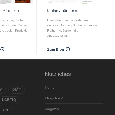
n Produkte
fantasy-bücher.net
ps, Filme, Bücher,
Hier finden Sie die besten und
e, Autos oder Games:
neuesten Fantasy Bücher & Fantasy
die besten Produkte
Reihen. Außerdem die
angesagtesten ...
Zum Blog
Nützliches
Home
Y
DIÄT
Blogs A – Z
LGBTIQ
Magazin
GION