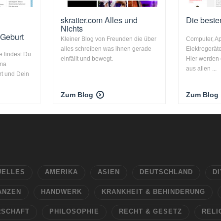
skratter.com Alles und
Die beste
Nichts
 Geburt
Kleiner Blog von Freunden die über
Computer, Ap
alles schreiben was ihnen gerade
Elektrogerät
 findest Du
einfällt und bewegt.
Hier werden 
ema
aus allen ...
t und Dein
Zum Blog
Zum Blog
UELLES
AMERIKA
ASIEN
DEUTSCHLAND
DI
ANZEN
HANDWERK
KRANKHEIT & BEHINDERUNG
RSCHAFT
PHILOSOPHIE
RECHT & GESETZ
RELI