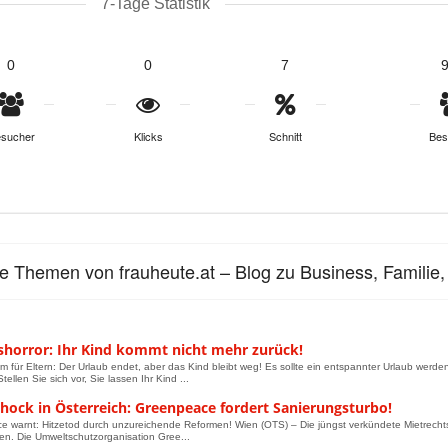
7-Tage Statistik
0
0
7
sucher
Klicks
Schnitt
Bes
le Themen von frauheute.at – Blog zu Business, Famili
shorror: Ihr Kind kommt nicht mehr zurück!
um für Eltern: Der Urlaub endet, aber das Kind bleibt weg! Es sollte ein entspannter Urlaub werde
tellen Sie sich vor, Sie lassen Ihr Kind ...
hock in Österreich: Greenpeace fordert Sanierungsturbo!
 warnt: Hitzetod durch unzureichende Reformen! Wien (OTS) – Die jüngst verkündete Mietrechtsr
en. Die Umweltschutzorganisation Gree...