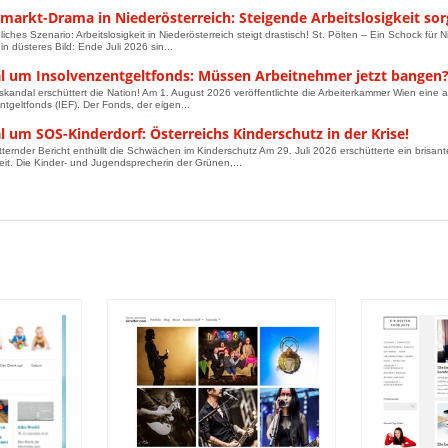
smarkt-Drama in Niederösterreich: Steigende Arbeitslosigkeit so
liches Szenario: Arbeitslosigkeit in Niederösterreich steigt drastisch! St. Pölten – Ein Schock für
in düsteres Bild: Ende Juli 2026 sin...
l um Insolvenzentgeltfonds: Müssen Arbeitnehmer jetzt bangen
skandal erschüttert die Nation! Am 1. August 2026 veröffentlichte die Arbeiterkammer Wien eine al
ntgeltfonds (IEF). Der Fonds, der eigen...
 um SOS-Kinderdorf: Österreichs Kinderschutz in der Krise!
tternder Bericht enthüllt die Schwächen im Kinderschutz Am 29. Juli 2026 erschütterte ein brisant
keit. Die Kinder- und Jugendsprecherin der Grünen,...