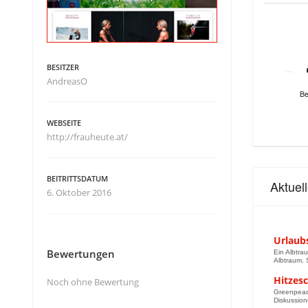
BESITZER
AndreasO
Be
WEBSEITE
http://frauheute.at/
BEITRITTSDATUM
Aktuel
6. Oktober 2016
Urlaub
Bewertungen
Ein Albtra
Albtraum. S
Hitzesc
Noch ohne Bewertung
Greenpeace
Diskussion