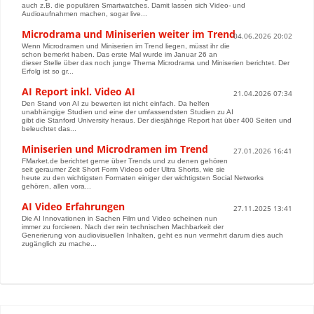
auch z.B. die populären Smartwatches. Damit lassen sich Video- und
Audioaufnahmen machen, sogar live...
Microdrama und Miniserien weiter im Trend
04.06.2026 20:02
Wenn Microdramen und Miniserien im Trend liegen, müsst ihr die
schon bemerkt haben. Das erste Mal wurde im Januar 26 an
dieser Stelle über das noch junge Thema Microdrama und Miniserien berichtet. Der
Erfolg ist so gr...
AI Report inkl. Video AI
21.04.2026 07:34
Den Stand von AI zu bewerten ist nicht einfach. Da helfen
unabhängige Studien und eine der umfassendsten Studien zu AI
gibt die Stanford University heraus. Der diesjährige Report hat über 400 Seiten und
beleuchtet das...
Miniserien und Microdramen im Trend
27.01.2026 16:41
FMarket.de berichtet gerne über Trends und zu denen gehören
seit geraumer Zeit Short Form Videos oder Ultra Shorts, wie sie
heute zu den wichtigsten Formaten einiger der wichtigsten Social Networks
gehören, allen vora...
AI Video Erfahrungen
27.11.2025 13:41
Die AI Innovationen in Sachen Film und Video scheinen nun
immer zu forcieren. Nach der rein technischen Machbarkeit der
Generierung von audiovisuellen Inhalten, geht es nun vermehrt darum dies auch
zugänglich zu mache...