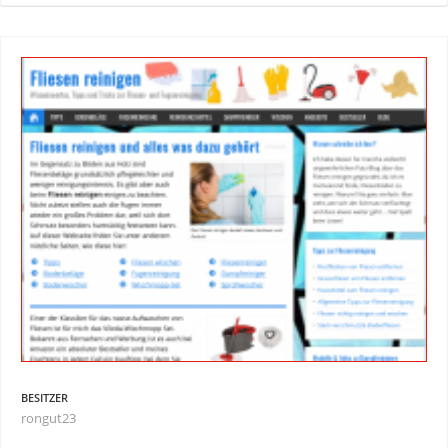
BESITZER
rongut23