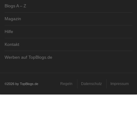
Blogs A – Z
Magazin
Hilfe
Kontakt
Werben auf TopBlogs.de
Regeln
Datenschutz
Impressum
©2026 by TopBlogs.de