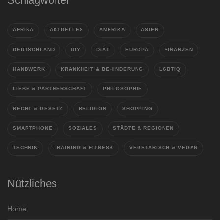
Schlagwörter
AFRIKA
AKTUELLES
AMERIKA
ASIEN
DEUTSCHLAND
DIY
DIÄT
EUROPA
FINANZEN
HANDWERK
KRANKHEIT & BEHINDERUNG
LGBTIQ
LIEBE & PARTNERSCHAFT
PHILOSOPHIE
RECHT & GESETZ
RELIGION
SHOPPING
SMARTPHONE
SOZIALES
STÄDTE & REGIONEN
TECHNIK
TRAINING & FITNESS
VEGETARISCH & VEGAN
Nützliches
Home