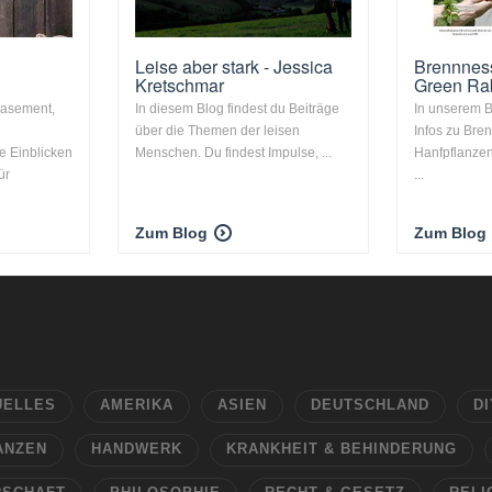
Leise aber stark - Jessica
Brennness
Kretschmar
Green Ra
Casement,
In diesem Blog findest du Beiträge
In unserem B
über die Themen der leisen
Infos zu Bre
e Einblicken
Menschen. Du findest Impulse, ...
Hanfpflanze
ür
...
Zum Blog
Zum Blog
UELLES
AMERIKA
ASIEN
DEUTSCHLAND
DI
ANZEN
HANDWERK
KRANKHEIT & BEHINDERUNG