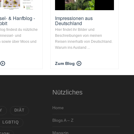
el- & Hanfblog -
Impressionen aus
bbit
Deutschland
log findest du nützliche
Hier findet ihr Bilder und
nnnessel- und
Beschreibungen von meinen
n sowie über Moos und
Reisen innerhalb von Deutschland.
Warum ins Ausland ...
Zum Blog
Nützliches
Home
Y
DIÄT
Blogs A – Z
LGBTIQ
Magazin