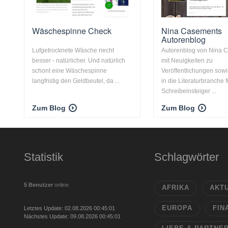
Wäschespinne Check
Nina Casements
Autorenblog
Lufgetrocknete Wäsche riecht
Autorenblog von Nina 
besser - natürlicher. Und natürlich
mit Neuigkeiten zu
schont eine Wäschespinne
Veröffentlichungen sowi
langfristig den Geldbeutel, da ...
in die Literaturbranche f
Schreibeinsteiger ...
Zum Blog
Zum Blog
Statistik
Schlagwörter
5 Benutzer
online
AFRIKA
AKT
EUROPA
FIN
Letztes Update: 02.08.2026 00:45:01
Nächstes Update: 09.08.2026 00:45:01