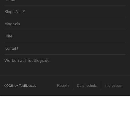
Blogs A – Z
Magazin
Hilfe
Kontakt
Werben auf TopBlogs.de
Regeln
Datenschutz
Impressum
©2026 by TopBlogs.de