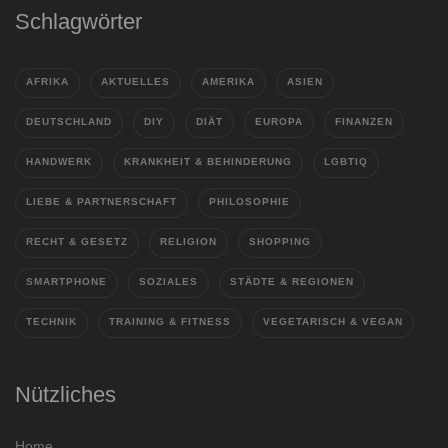
Schlagwörter
AFRIKA
AKTUELLES
AMERIKA
ASIEN
DEUTSCHLAND
DIY
DIÄT
EUROPA
FINANZEN
HANDWERK
KRANKHEIT & BEHINDERUNG
LGBTIQ
LIEBE & PARTNERSCHAFT
PHILOSOPHIE
RECHT & GESETZ
RELIGION
SHOPPING
SMARTPHONE
SOZIALES
STÄDTE & REGIONEN
TECHNIK
TRAINING & FITNESS
VEGETARISCH & VEGAN
Nützliches
Home