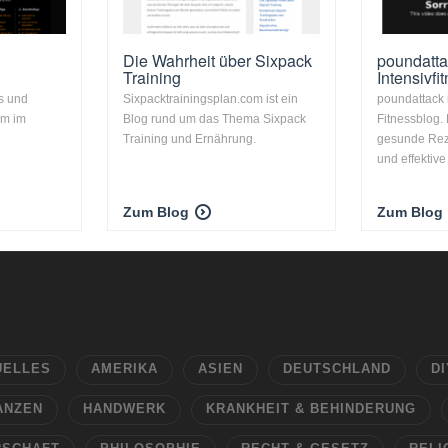
Die Wahrheit über Sixpack
poundatta
Training
Intensivfi
s und
Sixpacktrainingsplan.com ist ein
poundattack i
am im
Blog rund um das Thema Sixpack
Fitnessblog. 
Training und Ernährung.
gesunde Reze
und effektive 
Zum Blog
Zum Blog
UELLES
AMERIKA
ASIEN
DEUTSCHLAND
DI
ANZEN
HANDWERK
KRANKHEIT & BEHINDERUNG