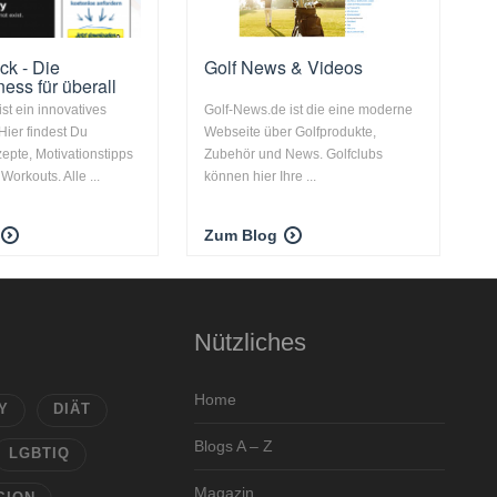
ck - Die
Golf News & Videos
tness für überall
st ein innovatives
Golf-News.de ist die eine moderne
Hier findest Du
Webseite über Golfprodukte,
pte, Motivationstipps
Zubehör und News. Golfclubs
Workouts. Alle ...
können hier Ihre ...
Zum Blog
Nützliches
Home
Y
DIÄT
Blogs A – Z
LGBTIQ
Magazin