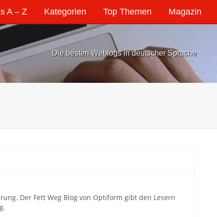
s A – Z
Kategorien
Top Themen
Magazin
Die besten Weblogs in deutscher Sprache
ung. Der Fett Weg Blog von Optiform gibt den Lesern
g.