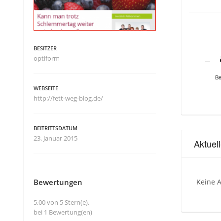
BESITZER
optiform
Be
WEBSEITE
http://fett-weg-blog.de/
BEITRITTSDATUM
23. Januar 2015
Aktuel
Bewertungen
Keine A
5,00 von 5 Stern(e),
bei 1 Bewertung(en)