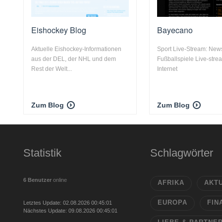
Eishockey Blog
Bayecano
Aktuelle Eishockey-Informationen
Sport Live-Stream: New
aus der DEL, der NHL und dem
Fußballspiele Live-stre
Rest der Welt...
Internet
Zum Blog
Zum Blog
Statistik
Schlagwörter
6 Benutzer
online
AFRIKA
AKT
EUROPA
FIN
Letztes Update: 02.08.2026 00:45:01
Nächstes Update: 09.08.2026 00:45:01