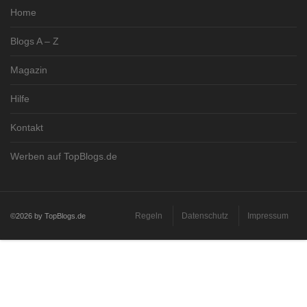
Home
Blogs A – Z
Magazin
Hilfe
Kontakt
Werben auf TopBlogs.de
Regeln
Datenschutz
Impressum
©2026 by TopBlogs.de