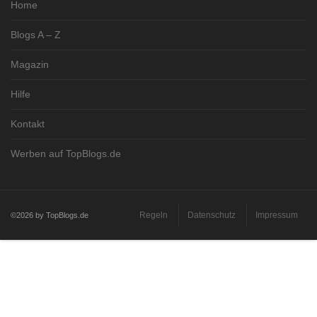
Home
Blogs A – Z
Magazin
Hilfe
Kontakt
Werben auf TopBlogs.de
Regeln
Datenschutz
Impressum
©2026 by TopBlogs.de