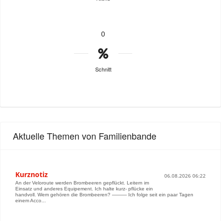
0
Schnitt
Aktuelle Themen von Familienbande
Kurznotiz
06.08.2026 06:22
An der Veloroute werden Brombeeren gepflückt. Leitern im
Einsatz und anderes Equipement. Ich halte kurz- pflücke ein
handvoll. Wem gehören die Brombeeren? ——— Ich folge seit ein paar Tagen
einem Acco...