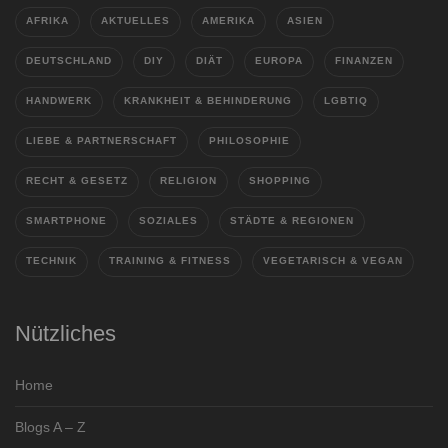
AFRIKA
AKTUELLES
AMERIKA
ASIEN
DEUTSCHLAND
DIY
DIÄT
EUROPA
FINANZEN
HANDWERK
KRANKHEIT & BEHINDERUNG
LGBTIQ
LIEBE & PARTNERSCHAFT
PHILOSOPHIE
RECHT & GESETZ
RELIGION
SHOPPING
SMARTPHONE
SOZIALES
STÄDTE & REGIONEN
TECHNIK
TRAINING & FITNESS
VEGETARISCH & VEGAN
Nützliches
Home
Blogs A – Z