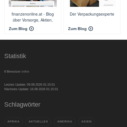
finanzenonline.at - Blog
Der Verpackungsexperte
über Vorsorge, Aktien,
Versicherung und mehr
Zum Blog
Zum Blog
Statistik
6 Benutzer
online
Letztes Update: 09.08.2026 01:15:01
Nächstes Update: 16.08.2026 01:15:01
Schlagwörter
AFRIKA
AKTUELLES
AMERIKA
ASIEN