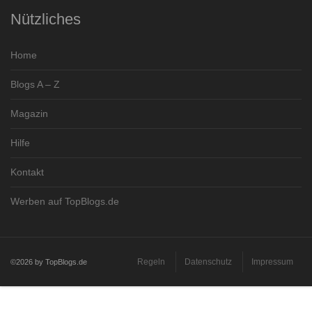
Nützliches
Home
Blogs A – Z
Magazin
Hilfe
Kontakt
Werben auf TopBlogs.de
Regeln
Datenschutz
Impressum
©2026 by TopBlogs.de