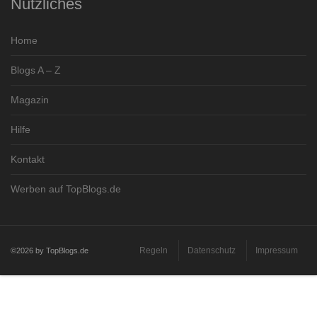
Nützliches
Home
Blogs A – Z
Magazin
Hilfe
Kontakt
Werben auf TopBlogs.de
Regeln
Datenschutz
Impressum
©2026 by TopBlogs.de