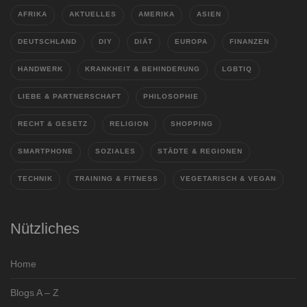
AFRIKA
AKTUELLES
AMERIKA
ASIEN
DEUTSCHLAND
DIY
DIÄT
EUROPA
FINANZEN
HANDWERK
KRANKHEIT & BEHINDERUNG
LGBTIQ
LIEBE & PARTNERSCHAFT
PHILOSOPHIE
RECHT & GESETZ
RELIGION
SHOPPING
SMARTPHONE
SOZIALES
STÄDTE & REGIONEN
TECHNIK
TRAINING & FITNESS
VEGETARISCH & VEGAN
Nützliches
Home
Blogs A – Z