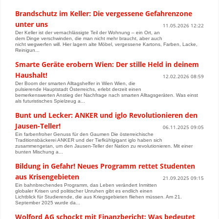
Brandschutz im Keller: Die vergessene Gefahrenzone
unter uns
11.05.2026 12:22
Der Keller ist der vernachlässigte Teil der Wohnung – ein Ort, an
dem Dinge verschwinden, die man nicht mehr braucht, aber auch
nicht wegwerfen will. Hier lagern alte Möbel, vergessene Kartons, Farben, Lacke,
Reinigun...
Smarte Geräte erobern Wien: Der stille Held in deinem
Haushalt!
12.02.2026 08:59
Der Boom der smarten Alltagshelfer in Wien Wien, die
pulsierende Hauptstadt Österreichs, erlebt derzeit einen
bemerkenswerten Anstieg der Nachfrage nach smarten Alltagsgeräten. Was einst
als futuristisches Spielzeug a...
Bunt und Lecker: ANKER und iglo Revolutionieren den
Jausen-Teller!
06.11.2025 09:05
Ein farbenfroher Genuss für den Gaumen Die österreichische
Traditionsbäckerei ANKER und der Tiefkühlgigant iglo haben sich
zusammengetan, um den Jausen-Teller der Nation zu revolutionieren. Mit einer
bunten Mischung a...
Bildung in Gefahr! Neues Programm rettet Studenten
aus Krisengebieten
21.09.2025 09:15
Ein bahnbrechendes Programm, das Leben verändert Inmitten
globaler Krisen und politischer Unruhen gibt es endlich einen
Lichtblick für Studierende, die aus Kriegsgebieten fliehen müssen. Am 21.
September 2025 wurde da...
Wolford AG schockt mit Finanzbericht: Was bedeutet