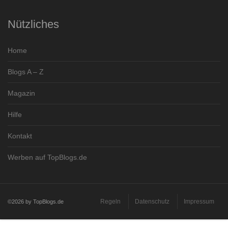
Nützliches
Home
Blogs A – Z
Magazin
Hilfe
Kontakt
Werben auf TopBlogs.de
Regeln
Datenschutz
Impressum
©2026 by TopBlogs.de