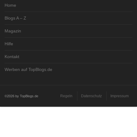
Home
Blogs A – Z
Magazin
Hilfe
Kontakt
Werben auf TopBlogs.de
Regeln
Datenschutz
Impressum
©2026 by TopBlogs.de