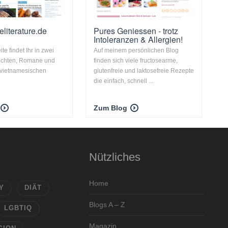
literature.de
Pures Geniessen - trotz
Intoleranzen & Allergien!
ite findet Ihr in zwei
Auf meinem persönlichen Blog
ichten, Romane und
finden sich viele fructosearme,
 vietnamesischen
glutenfreie und laktosefreie Rezepte
die einfach, schnell ...
Zum Blog
Nützliches
Home
Y
DIÄT
Blogs A – Z
LGBTIQ
Magazin