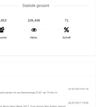
Statistik gesamt
,453
106,446
71
ucher
Klicks
Schnitt
27.07.2017 01:19
eshalb werde ich am Donnerstag 27.07. ab 19 Uhr in
24.07.2017 13:00
ie Berlin Beer Week 2017. Zum dritten Mal finden überall