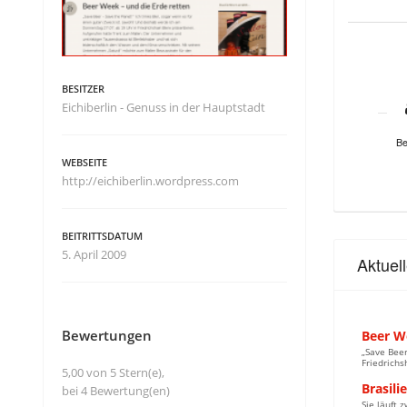
BESITZER
Eichiberlin - Genuss in der Hauptstadt
Be
WEBSEITE
http://eichiberlin.wordpress.com
BEITRITTSDATUM
5. April 2009
Aktuel
Bewertungen
Beer W
„Save Beer
Friedrichs
5,00 von 5 Stern(e),
Brasili
bei 4 Bewertung(en)
Sie läuft 