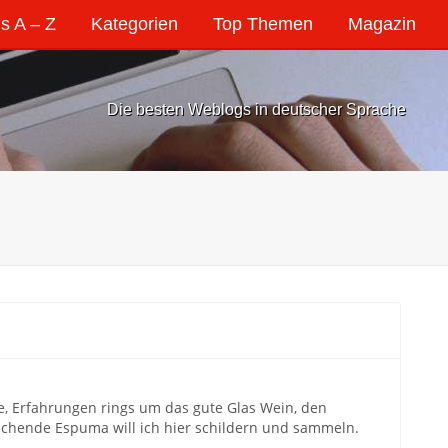
s A – Z
Kategorien
Top Themen
Magazin
Die besten Weblogs in deutscher Sprache
sse, Erfahrungen rings um das gute Glas Wein, den
raschende Espuma will ich hier schildern und sammeln.