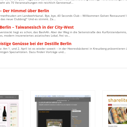
mehr als 70 Veranstaltungen mit reichlich Gerstensaf...
 – Der Himmel über Berlin
metfreuden am Landwehrkanal. Bye, bye, 40 Seconds Club – Willkommen Golvet Restaurant! E
t das neue Clubbing!“ Und es stimmt. Za...
erlin – Taiwanesisch in der City-West
versteckt liegt es schon, das BaohAh. Aber der Weg in die Seitenstraße des Kurfürstendamms, 
es, modern inszeneiertes asiatisches Lokal, frei vo...
stige Genüsse bei der Destille Berlin
z: Am 1. und 2. April ist es wieder soweit – in der Heeresbäckerei in Kreuzberg präsentieren
tigen Spezialitäten. Dazu finden Vorträge und...