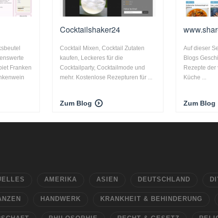
Cocktailshaker24
www.share
ksbeutel
Cocktail Mixen, Cocktail Zutaten
Auf dieser Se
senswerte
kaufen, Leckeres für die
Blogs Gesch
iet Franken
Cocktailparty, Cocktailmode und
Rezepte der
ankenwein
mehr. Kostenlose Rezepturen für ...
Küche ...
Zum Blog
Zum Blog
UELLES
AMERIKA
ASIEN
DEUTSCHLAND
DI
ANZEN
HANDWERK
KRANKHEIT & BEHINDERUNG