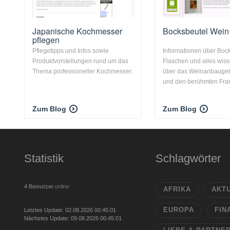
Japanische Kochmesser
Bocksbeutel Wein
pflegen
Pflegetipps und Infos sowie
Informationen über Boc
Produktvorstellungen rund um das
Flaschen und alles wis
Thema professioneller Kochmesser.
über das Weinanbaugeb
und den berühmten Fr
Zum Blog
Zum Blog
Statistik
Schlagwörter
4 Benutzer
online
AFRIKA
AKT
EUROPA
FIN
Letztes Update: 02.08.2026 00:45:01
Nächstes Update: 09.08.2026 00:45:01