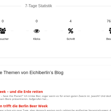
7-Tage Statistik
0
0
4
76
sucher
Klicks
Schnitt
Bes
le Themen von Eichiberlin’s Blog
eek – und die Erde retten
 – Save the Planet!“ Ich trinke Bier, sogar wenn es für einen guten Zweck ist. Jawohl! Und d
hain Biere präsentieren. Aufgerufen hat...
en trifft die Berlin Beer Week
zwar schon ein paar Tage, aber dennoch warten noch zahlreiche großartige Veranstaltungen: d