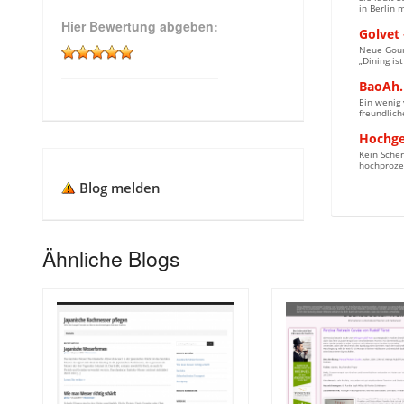
in Berlin 
Hier Bewertung abgeben:
Golvet
Neue Gour
„Dining is
BaoAh.B
Ein wenig 
freundlich
Hochgei
Kein Scher
hochprozen
Blog melden
Ähnliche Blogs