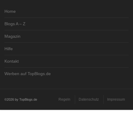
Home
Blogs A – Z
Magazin
Hilfe
Kontakt
Werben auf TopBlogs.de
Regeln
Datenschutz
Impressum
©2026 by TopBlogs.de