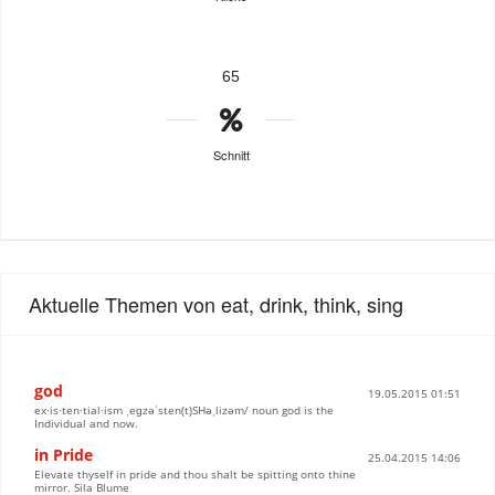
65
Schnitt
Aktuelle Themen von eat, drink, think, sing
god
19.05.2015 01:51
ex·is·ten·tial·ism ˌeɡzəˈsten(t)SHəˌlizəm/ noun god is the
Individual and now.
in Pride
25.04.2015 14:06
Elevate thyself in pride and thou shalt be spitting onto thine
mirror. Sila Blume