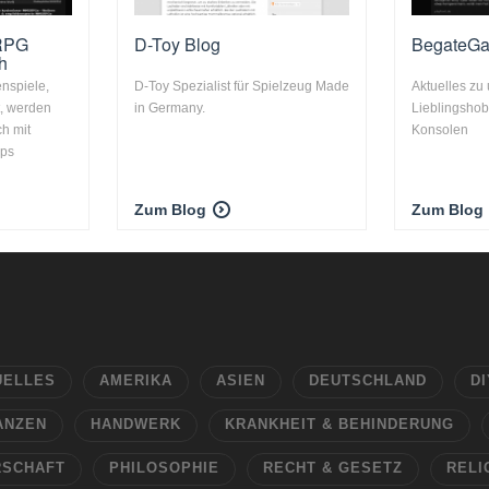
RPG
D-Toy Blog
BegateG
h
nspiele,
D-Toy Spezialist für Spielzeug Made
Aktuelles zu 
, werden
in Germany.
Lieblingsho
ch mit
Konsolen
pps
Zum Blog
Zum Blog
UELLES
AMERIKA
ASIEN
DEUTSCHLAND
DI
ANZEN
HANDWERK
KRANKHEIT & BEHINDERUNG
RSCHAFT
PHILOSOPHIE
RECHT & GESETZ
RELI