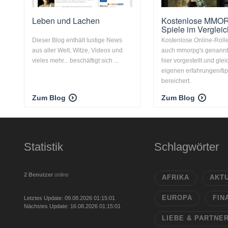
Leben und Lachen
Kostenlose MMO
Spiele im Vergleic
Dieser Blog enthält lustige News
Kostenlose Online-Rolle
aus aller Welt, Witze, Videos und
auch mmorpg's genannt
vieles mehr... beschäftigt sich ...
hier vorgestellt und glei
eigenen erfahrungen/ti
bereichert.
Zum Blog
Zum Blog
Statistik
Schlagwörter
2 Benutzer
online
AFRIKA
AKT
EUROPA
FIN
Letztes Update: 09.08.2026 01:15:01
Nächstes Update: 16.08.2026 01:15:01
LIEBE & PARTNE