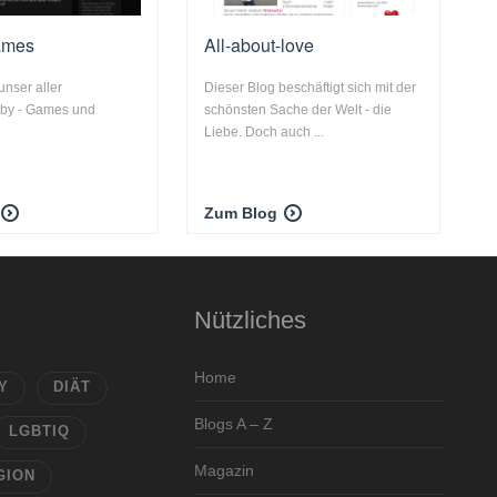
ames
All-about-love
unser aller
Dieser Blog beschäftigt sich mit der
bby - Games und
schönsten Sache der Welt - die
Liebe. Doch auch ...
Zum Blog
Nützliches
Home
Y
DIÄT
Blogs A – Z
LGBTIQ
Magazin
GION