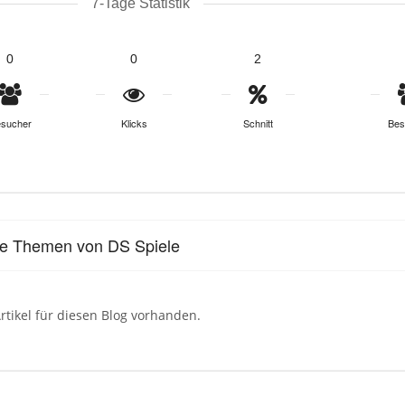
7-Tage Statistik
0
0
2
sucher
Klicks
Schnitt
Bes
le Themen von DS Spiele
rtikel für diesen Blog vorhanden.