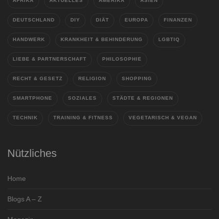
AFRIKA
AKTUELLES
AMERIKA
ASIEN
DEUTSCHLAND
DIY
DIÄT
EUROPA
FINANZEN
HANDWERK
KRANKHEIT & BEHINDERUNG
LGBTIQ
LIEBE & PARTNERSCHAFT
PHILOSOPHIE
RECHT & GESETZ
RELIGION
SHOPPING
SMARTPHONE
SOZIALES
STÄDTE & REGIONEN
TECHNIK
TRAINING & FITNESS
VEGETARISCH & VEGAN
Nützliches
Home
Blogs A – Z