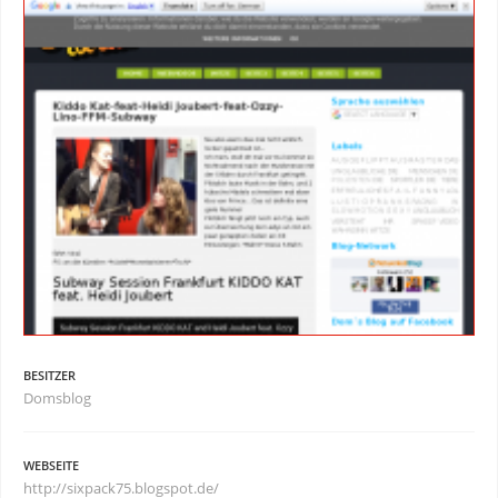
BESITZER
Domsblog
WEBSEITE
http://sixpack75.blogspot.de/