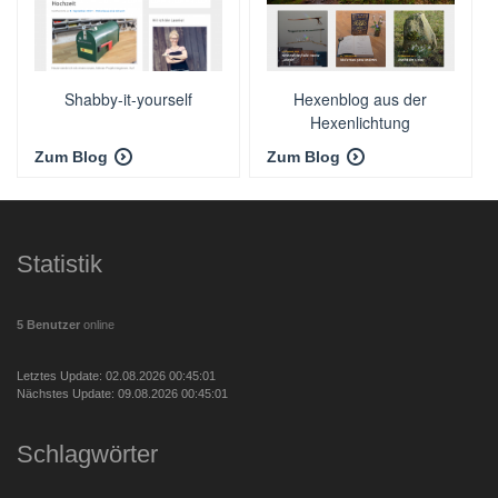
Shabby-it-yourself
Hexenblog aus der
Hexenlichtung
Zum Blog
Zum Blog
Statistik
5 Benutzer
online
Letztes Update: 02.08.2026 00:45:01
Nächstes Update: 09.08.2026 00:45:01
Schlagwörter