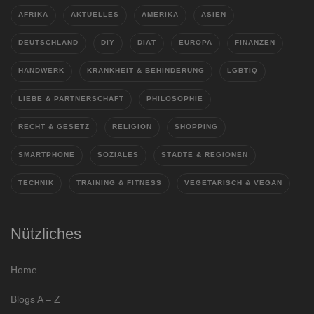
AFRIKA
AKTUELLES
AMERIKA
ASIEN
DEUTSCHLAND
DIY
DIÄT
EUROPA
FINANZEN
HANDWERK
KRANKHEIT & BEHINDERUNG
LGBTIQ
LIEBE & PARTNERSCHAFT
PHILOSOPHIE
RECHT & GESETZ
RELIGION
SHOPPING
SMARTPHONE
SOZIALES
STÄDTE & REGIONEN
TECHNIK
TRAINING & FITNESS
VEGETARISCH & VEGAN
Nützliches
Home
Blogs A – Z