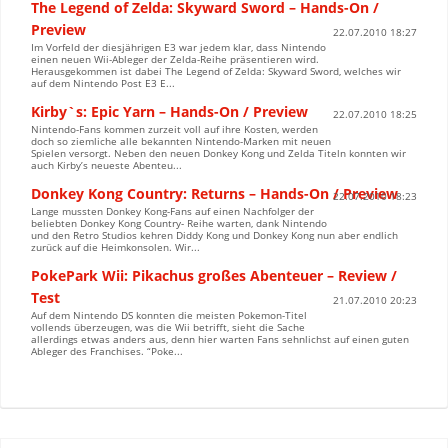
The Legend of Zelda: Skyward Sword – Hands-On /
Preview
22.07.2010 18:27
Im Vorfeld der diesjährigen E3 war jedem klar, dass Nintendo
einen neuen Wii-Ableger der Zelda-Reihe präsentieren wird.
Herausgekommen ist dabei The Legend of Zelda: Skyward Sword, welches wir
auf dem Nintendo Post E3 E...
Kirby`s: Epic Yarn – Hands-On / Preview
22.07.2010 18:25
Nintendo-Fans kommen zurzeit voll auf ihre Kosten, werden
doch so ziemliche alle bekannten Nintendo-Marken mit neuen
Spielen versorgt. Neben den neuen Donkey Kong und Zelda Titeln konnten wir
auch Kirby’s neueste Abenteu...
Donkey Kong Country: Returns – Hands-On / Preview
22.07.2010 18:23
Lange mussten Donkey Kong-Fans auf einen Nachfolger der
beliebten Donkey Kong Country- Reihe warten, dank Nintendo
und den Retro Studios kehren Diddy Kong und Donkey Kong nun aber endlich
zurück auf die Heimkonsolen. Wir...
PokePark Wii: Pikachus großes Abenteuer – Review /
Test
21.07.2010 20:23
Auf dem Nintendo DS konnten die meisten Pokemon-Titel
vollends überzeugen, was die Wii betrifft, sieht die Sache
allerdings etwas anders aus, denn hier warten Fans sehnlichst auf einen guten
Ableger des Franchises. “Poke...