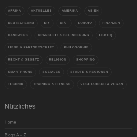
AFRIKA
AKTUELLES
AMERIKA
ASIEN
DEUTSCHLAND
DIY
DIÄT
EUROPA
FINANZEN
HANDWERK
KRANKHEIT & BEHINDERUNG
LGBTIQ
LIEBE & PARTNERSCHAFT
PHILOSOPHIE
RECHT & GESETZ
RELIGION
SHOPPING
SMARTPHONE
SOZIALES
STÄDTE & REGIONEN
TECHNIK
TRAINING & FITNESS
VEGETARISCH & VEGAN
Nützliches
Home
Blogs A – Z