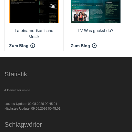
Lateinamerikanische
TV-Was guckst du?
Musik
Zum Blog
Zum Blog
Statistik
4 Benutzer
online
Letztes Update: 02.08.2026 00:45:01
Nächstes Update: 09.08.2026 00:45:01
Schlagwörter