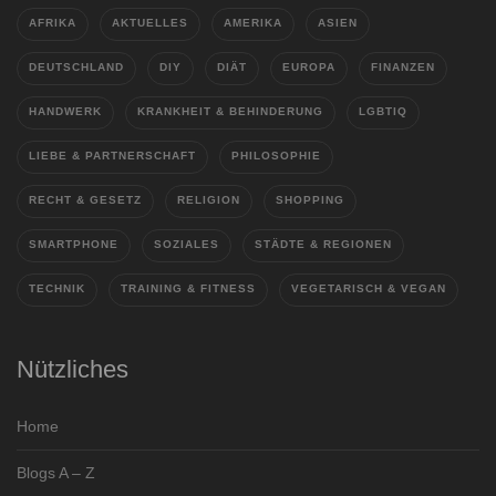
AFRIKA
AKTUELLES
AMERIKA
ASIEN
DEUTSCHLAND
DIY
DIÄT
EUROPA
FINANZEN
HANDWERK
KRANKHEIT & BEHINDERUNG
LGBTIQ
LIEBE & PARTNERSCHAFT
PHILOSOPHIE
RECHT & GESETZ
RELIGION
SHOPPING
SMARTPHONE
SOZIALES
STÄDTE & REGIONEN
TECHNIK
TRAINING & FITNESS
VEGETARISCH & VEGAN
Nützliches
Home
Blogs A – Z