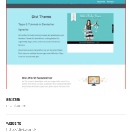
BESITZER
nsahkomm
WEBSEITE
http://divi.world/