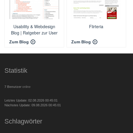
Usability & Webdesign
Flirteria
Blog | Ratgeber zur User
Experience (UX)
Zum Blog
Zum Blog
Statistik
7 Benutzer
online
Letztes Update: 02.08.2026 00:45:01
Nächstes Update: 09.08.2026 00:45:01
Schlagwörter