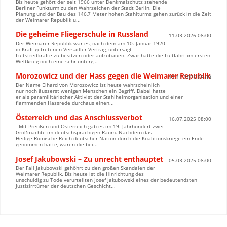
Bis heute gehört der seit 1966 unter Denkmalschutz stehende
Berliner Funkturm zu den Wahrzeichen der Stadt Berlin. Die
Planung und der Bau des 146,7 Meter hohen Stahlturms gehen zurück in die Zeit
der Weimarer Republik u...
Die geheime Fliegerschule in Russland
11.03.2026 08:00
Der Weimarer Republik war es, nach dem am 10. Januar 1920
in Kraft getretenen Versailler Vertrag, untersagt
Luftstreitkräfte zu besitzen oder aufzubauen. Zwar hatte die Luftfahrt im ersten
Weltkrieg noch eine sehr unterg...
Morozowicz und der Hass gegen die Weimarer Republik
12.11.2025 08:00
Der Name Elhard von Morozowicz ist heute wahrscheinlich
nur noch äusserst wenigen Menschen ein Begriff. Dabei hatte
er als paramilitärischer Aktivist der Stahlhelmorganisation und einer
flammenden Hassrede durchaus einen...
Österreich und das Anschlussverbot
16.07.2025 08:00
Mit Preußen und Österreich gab es im 19. Jahrhundert zwei
Großmächte im deutschsprachigen Raum. Nachdem das
Heilige Römische Reich deutscher Nation durch die Koalitionskriege ein Ende
genommen hatte, waren die bei...
Josef Jakubowski – Zu unrecht enthauptet
05.03.2025 08:00
Der Fall Jakubowski gehöhrt zu den großen Skandalen der
Weimarer Republik. Bis heute ist die Hinrichtung des
unschuldig zu Tode verurteilten Josef Jakubowski eines der bedeutendsten
Justizirrtümer der deutschen Geschicht...