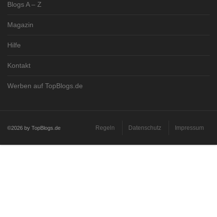
Blogs A – Z
Magazin
Hilfe
Kontakt
Werben auf TopBlogs.de
Regeln
Datenschutz
Impressum
©2026 by TopBlogs.de