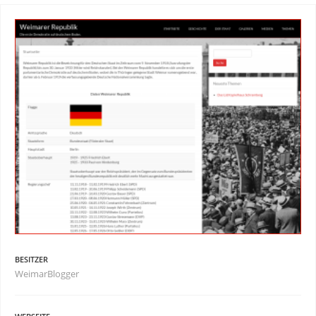
BESITZER
WeimarBlogger